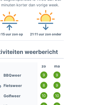
2 minuten korter dan vorige week.
:15 uur zon op
21:11 uur zon onder
iviteiten weerbericht
zo
ma
9
9
BBQweer
8
9
Fietsweer
10
10
Golfweer