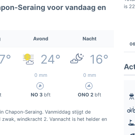
apon-Seraing voor vandaag en
is 2
g
Avond
Nacht
06
7°
24°
16°
Act
0 mm
0 mm
t
NO 3
bft
ONO 2
bft
 in Chapon-Seraing. Vanmiddag stijgt de
 zwak, windkracht 2. Vannacht is het helder en