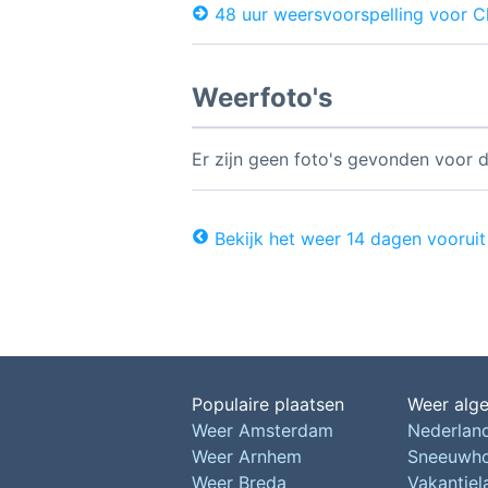
48 uur weersvoorspelling voor 
Weerfoto's
Er zijn geen foto's gevonden voor d
Bekijk het weer 14 dagen vooruit
Populaire plaatsen
Weer alg
Weer Amsterdam
Nederlan
Weer Arnhem
Sneeuwh
Weer Breda
Vakantie