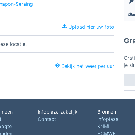
Chapon-Seraing
Upload hier uw foto
Gr
eze locatie.
Grat
je si
Bekijk het weer per uur
emeen
Infoplaza zakelijk
Bronnen
d
Contact
Infoplaza
oogte
KNMI
landen
ECMWF