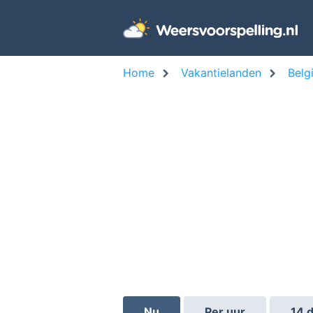
Home
Vakantielanden
Belg
Nu
Per uur
14 