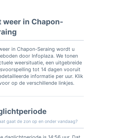
t weer in Chapon-
raing
weer in Chapon-Seraing wordt u
eboden door Infoplaza. We tonen
ctuele weersituatie, een uitgebreide
svoorspelling tot 14 dagen vooruit
detailleerde informatie per uur. Klik
voor op de verschillende linkjes.
glichtperiode
aat gaat de zon op en onder vandaag?
e daglichtperiode is 14:56 uur. Dat