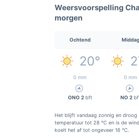
Weersvoorspelling Ch
morgen
Ochtend
Midda
20°
2
0 mm
0 mm
ONO 2
bft
NO 2
bf
Het blijft vandaag zonnig en droog
temperatuur tot 28 °C en is de wind
koelt het af tot ongeveer 16 °C.