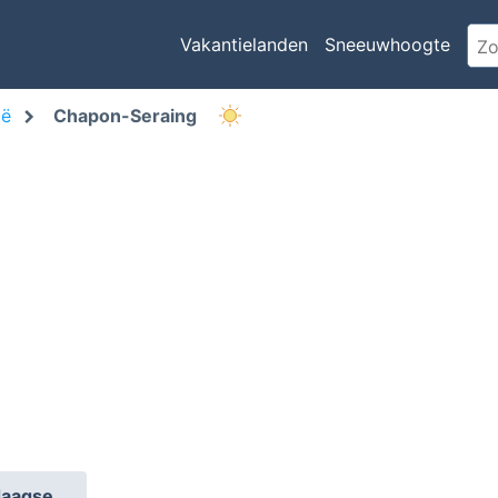
Vakantielanden
Sneeuwhoogte
ië
Chapon-Seraing
daagse