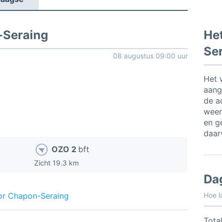
-Seraing
He
Se
08 augustus 09:00 uur
Het 
aang
de a
weer
en ge
daar
OZO 2
bft
Zicht 19.3 km
Da
or Chapon-Seraing
Hoe l
Total