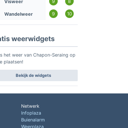
9
8
Visweer
9
10
Wandelweer
atis weerwidgets
is het weer van Chapon-Seraing op
te plaatsen!
Bekijk de widgets
Netwerk
Infoplaza
Buienalarm
Weerplaza