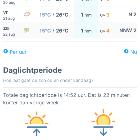
20 aug
vr
N 2
15°C
/
26°C
1
3
mm
UV
21 aug
za
NNW 2
15°C
/
26°C
1
4
mm
UV
22 aug
Per uur
Nu
Daglichtperiode
Hoe laat gaat de zon op en onder vandaag?
Totale daglichtperiode is 14:52 uur. Dat is 22 minuten
korter dan vorige week.