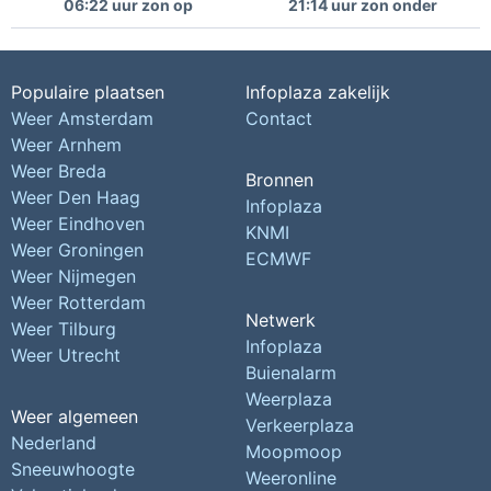
06:22 uur zon op
21:14 uur zon onder
Populaire plaatsen
Infoplaza zakelijk
Weer Amsterdam
Contact
Weer Arnhem
Weer Breda
Bronnen
Weer Den Haag
Infoplaza
Weer Eindhoven
KNMI
Weer Groningen
ECMWF
Weer Nijmegen
Weer Rotterdam
Netwerk
Weer Tilburg
Infoplaza
Weer Utrecht
Buienalarm
Weerplaza
Weer algemeen
Verkeerplaza
Nederland
Moopmoop
Sneeuwhoogte
Weeronline