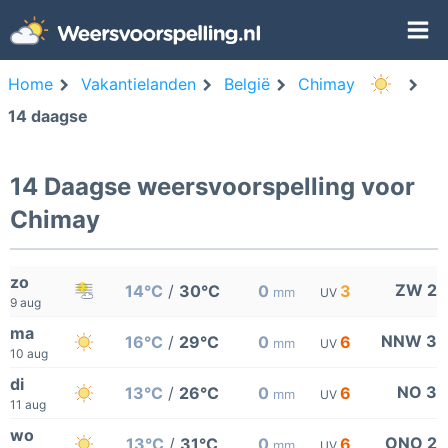
Home
Vakantielanden
België
Chimay
14 daagse
14 Daagse weersvoorspelling voor
Chimay
zo
ZW 2
14°C
/
30°C
0
3
mm
UV
9 aug
ma
NNW 3
16°C
/
29°C
0
6
mm
UV
10 aug
di
NO 3
13°C
/
26°C
0
6
mm
UV
11 aug
wo
ONO 2
13°C
/
31°C
0
6
mm
UV