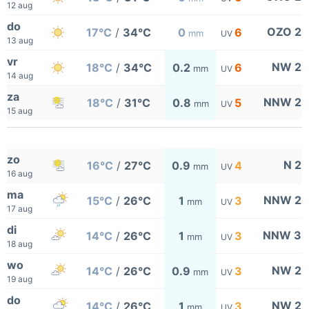
12 aug
do
OZO 2
17°C
/
34°C
0
6
mm
UV
13 aug
vr
NW 2
18°C
/
34°C
0.2
6
mm
UV
14 aug
za
NNW 2
18°C
/
31°C
0.8
5
mm
UV
15 aug
zo
N 2
16°C
/
27°C
0.9
4
mm
UV
16 aug
ma
NNW 2
15°C
/
26°C
1
3
mm
UV
17 aug
di
NNW 3
14°C
/
26°C
1
3
mm
UV
18 aug
wo
NW 2
14°C
/
26°C
0.9
3
mm
UV
19 aug
do
NW 2
14°C
/
26°C
1
3
mm
UV