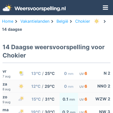
Home
Vakantielanden
België
Chokier
14 daagse
14 Daagse weersvoorspelling voor
Chokier
vr
N 2
13°C
/
25°C
0
6
mm
UV
7 aug
za
NNO 2
12°C
/
29°C
0
6
mm
UV
8 aug
zo
WZW 2
15°C
/
31°C
0.1
6
mm
UV
9 aug
ma
NW 3
19°C
/
30°C
0.2
6
mm
UV