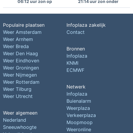
06:12 uur zon op
21:14 uur zon onder
Populaire plaatsen
Infoplaza zakelijk
Weer Amsterdam
Contact
Weer Arnhem
Weer Breda
Bronnen
Weer Den Haag
Infoplaza
Weer Eindhoven
KNMI
Weer Groningen
ECMWF
Weer Nijmegen
Weer Rotterdam
Netwerk
Weer Tilburg
Infoplaza
Weer Utrecht
Buienalarm
Weerplaza
Weer algemeen
Verkeerplaza
Nederland
Moopmoop
Sneeuwhoogte
Weeronline