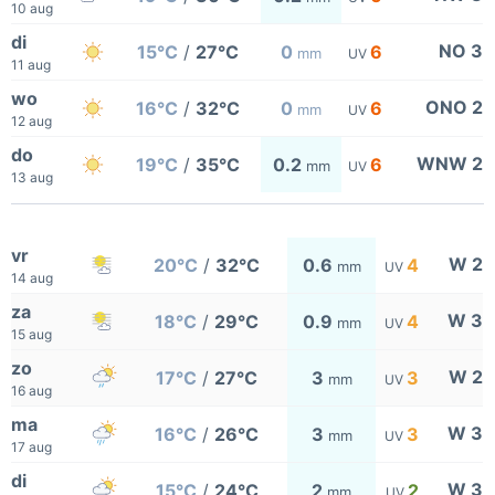
10 aug
di
NO 3
15°C
/
27°C
0
6
mm
UV
11 aug
wo
ONO 2
16°C
/
32°C
0
6
mm
UV
12 aug
do
WNW 2
19°C
/
35°C
0.2
6
mm
UV
13 aug
vr
W 2
20°C
/
32°C
0.6
4
mm
UV
14 aug
za
W 3
18°C
/
29°C
0.9
4
mm
UV
15 aug
zo
W 2
17°C
/
27°C
3
3
mm
UV
16 aug
ma
W 3
16°C
/
26°C
3
3
mm
UV
17 aug
di
W 3
15°C
/
24°C
2
2
mm
UV