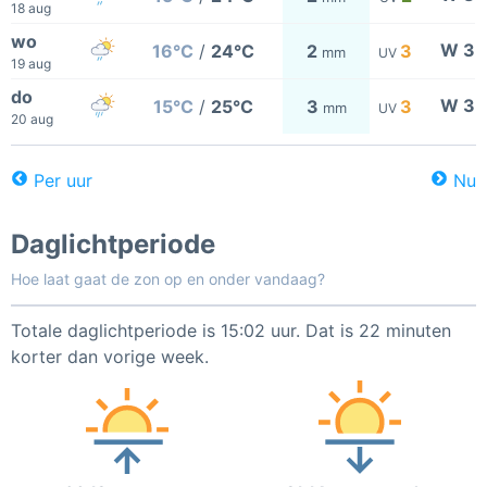
18 aug
wo
W 3
16°C
/
24°C
2
3
mm
UV
19 aug
do
W 3
15°C
/
25°C
3
3
mm
UV
20 aug
Per uur
Nu
Daglichtperiode
Hoe laat gaat de zon op en onder vandaag?
Totale daglichtperiode is 15:02 uur. Dat is 22 minuten
korter dan vorige week.