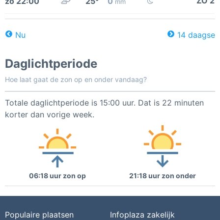
ZO 2
zo 22:00
25°
0
mm
Nu
14 daagse
Daglichtperiode
Hoe laat gaat de zon op en onder vandaag?
Totale daglichtperiode is 15:00 uur. Dat is 22 minuten
korter dan vorige week.
06:18 uur zon op
21:18 uur zon onder
Populaire plaatsen
Infoplaza zakelijk