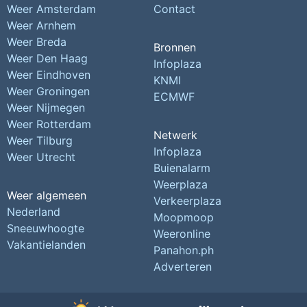
Weer Amsterdam
Contact
Weer Arnhem
Weer Breda
Bronnen
Weer Den Haag
Infoplaza
Weer Eindhoven
KNMI
Weer Groningen
ECMWF
Weer Nijmegen
Weer Rotterdam
Netwerk
Weer Tilburg
Infoplaza
Weer Utrecht
Buienalarm
Weerplaza
Weer algemeen
Verkeerplaza
Nederland
Moopmoop
Sneeuwhoogte
Weeronline
Vakantielanden
Panahon.ph
Adverteren