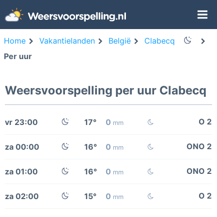
Home
Vakantielanden
België
Clabecq
Per uur
Weersvoorspelling per uur Clabecq
O 2
vr 23:00
17°
0
mm
ONO 2
za 00:00
16°
0
mm
ONO 2
za 01:00
16°
0
mm
O 2
za 02:00
15°
0
mm