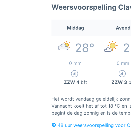
Weersvoorspelling Cla
Middag
Avond
28°
2
0 mm
0 mm
ZZW 4
bft
ZZW 3
b
Het wordt vandaag geleidelijk zonnig
Vannacht koelt het af tot 18 °C en
begint de dag zonnig en is de temp
48 uur weersvoorspelling voor Cl