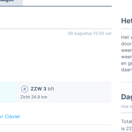
Het
09 augustus 15:00 uur
Het 
door
weer
weer
en ge
daar
ZZW 3
bft
Da
Zicht 24.9 km
Hoe l
r Clavier
Total
is 2