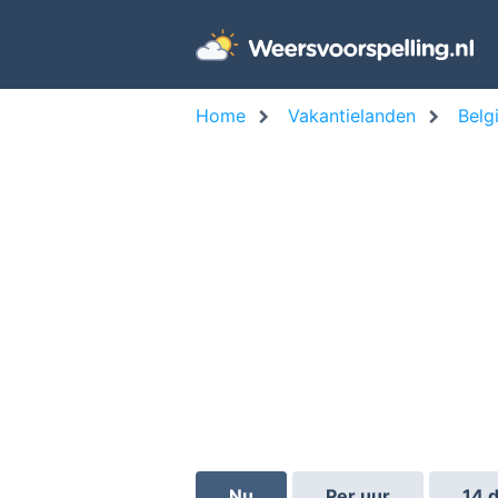
Home
Vakantielanden
Belg
Nu
Per uur
14 