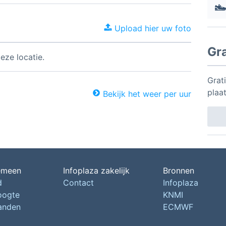
Upload hier uw foto
Gr
eze locatie.
Grati
plaa
Bekijk het weer per uur
emeen
Infoplaza zakelijk
Bronnen
d
Contact
Infoplaza
oogte
KNMI
landen
ECMWF