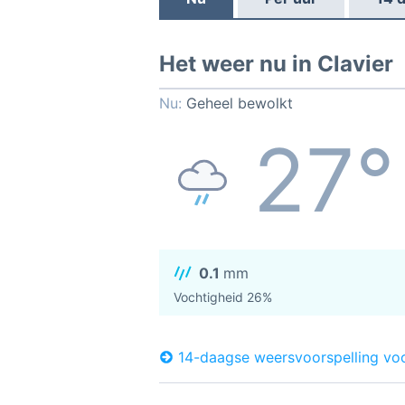
Het weer nu in Clavier
Nu:
Geheel bewolkt
27°
0.1
mm
Vochtigheid 26%
14-daagse weersvoorspelling voo