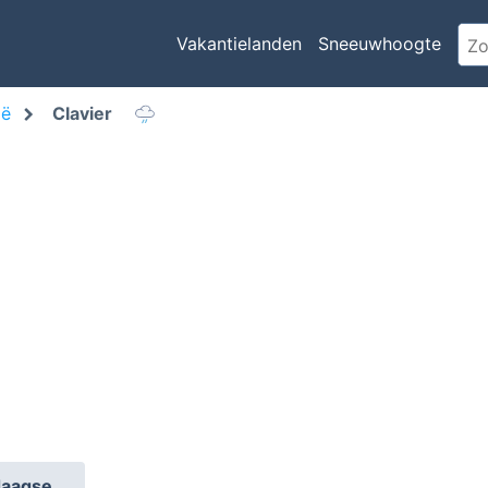
Vakantielanden
Sneeuwhoogte
ië
Clavier
daagse