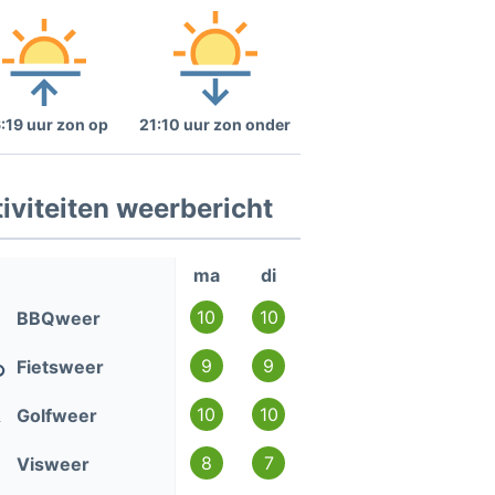
:19 uur zon op
21:10 uur zon onder
iviteiten weerbericht
ma
di
10
10
BBQweer
9
9
Fietsweer
10
10
Golfweer
8
7
Visweer