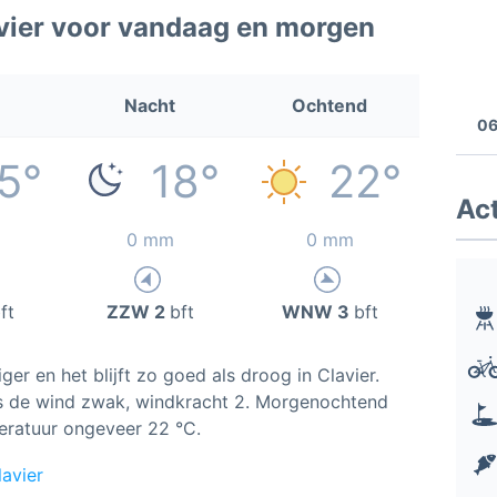
vier voor vandaag en morgen
Nacht
Ochtend
06
5°
18°
22°
Act
0 mm
0 mm
ft
ZZW 2
bft
WNW 3
bft
er en het blijft zo goed als droog in Clavier.
 is de wind zwak, windkracht 2. Morgenochtend
eratuur ongeveer 22 °C.
avier