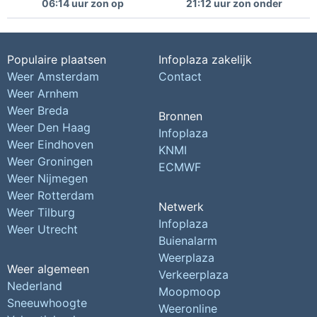
06:14 uur zon op
21:12 uur zon onder
Populaire plaatsen
Infoplaza zakelijk
Weer Amsterdam
Contact
Weer Arnhem
Weer Breda
Bronnen
Weer Den Haag
Infoplaza
Weer Eindhoven
KNMI
Weer Groningen
ECMWF
Weer Nijmegen
Weer Rotterdam
Netwerk
Weer Tilburg
Infoplaza
Weer Utrecht
Buienalarm
Weerplaza
Weer algemeen
Verkeerplaza
Nederland
Moopmoop
Sneeuwhoogte
Weeronline