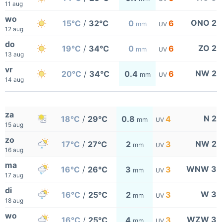
11 aug
wo
ONO 2
15°C
/
32°C
0
6
mm
UV
12 aug
do
ZO 2
19°C
/
34°C
0
6
mm
UV
13 aug
vr
NW 2
20°C
/
34°C
0.4
6
mm
UV
14 aug
za
N 2
18°C
/
29°C
0.8
4
mm
UV
15 aug
zo
NW 2
17°C
/
27°C
2
3
mm
UV
16 aug
ma
WNW 3
16°C
/
26°C
3
3
mm
UV
17 aug
di
W 3
16°C
/
25°C
2
3
mm
UV
18 aug
wo
WZW 3
16°C
/
25°C
4
3
mm
UV