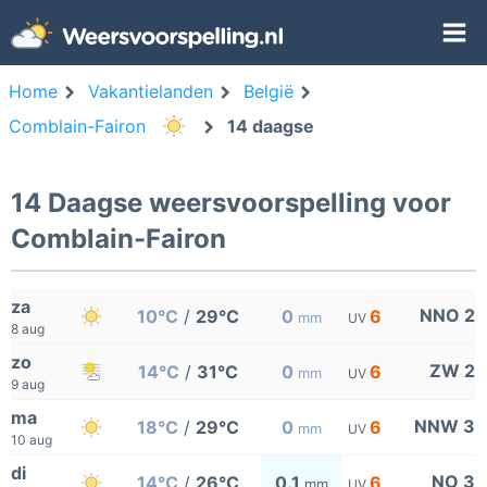
Home
Vakantielanden
België
Comblain-Fairon
14 daagse
14 Daagse weersvoorspelling voor
Comblain-Fairon
za
NNO 2
10°C
/
29°C
0
6
mm
UV
8 aug
zo
ZW 2
14°C
/
31°C
0
6
mm
UV
9 aug
ma
NNW 3
18°C
/
29°C
0
6
mm
UV
10 aug
di
NO 3
14°C
/
26°C
0.1
6
mm
UV