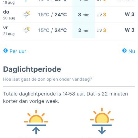
19 aug
do
W 3
15°C
/
24°C
3
3
mm
UV
20 aug
vr
W 3
15°C
/
24°C
2
3
mm
UV
21 aug
Per uur
Nu
Daglichtperiode
Hoe laat gaat de zon op en onder vandaag?
Totale daglichtperiode is 14:58 uur. Dat is 22 minuten
korter dan vorige week.