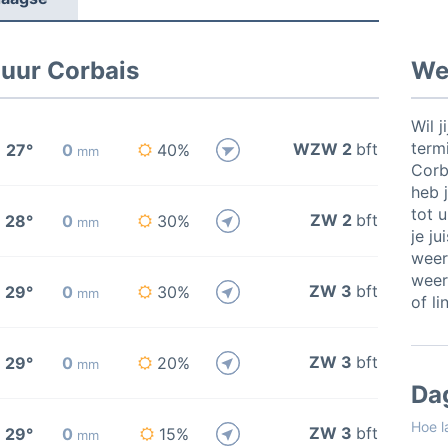
 uur Corbais
Wee
Wil j
termi
WZW 2
bft
27°
0
40%
mm
Corb
heb j
tot 
ZW 2
bft
28°
0
30%
mm
je ju
weer
weer
ZW 3
bft
29°
0
30%
mm
of li
ZW 3
bft
29°
0
20%
mm
Da
Hoe l
ZW 3
bft
29°
0
15%
mm