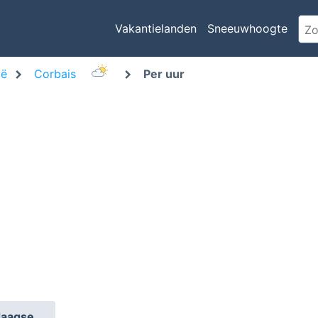
Vakantielanden
Sneeuwhoogte
ië
Corbais
Per uur
daagse