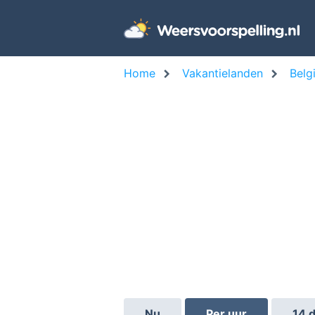
Home
Vakantielanden
Belg
Nu
Per uur
14 