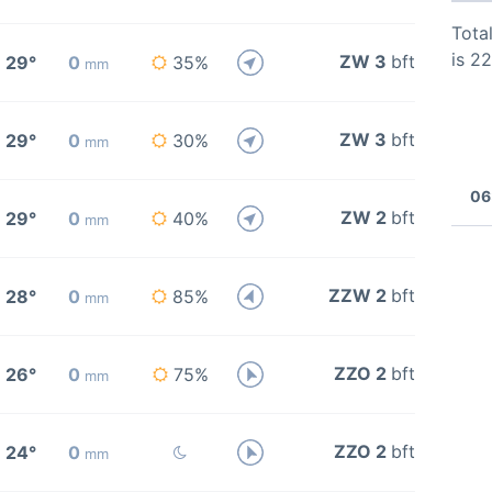
Total
is 2
ZW 3
bft
29°
0
35%
mm
ZW 3
bft
29°
0
30%
mm
06
ZW 2
bft
29°
0
40%
mm
ZZW 2
bft
28°
0
85%
mm
ZZO 2
bft
26°
0
75%
mm
ZZO 2
bft
24°
0
mm