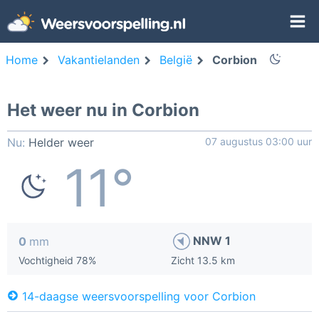
Home
Vakantielanden
België
Corbion
Het weer nu in Corbion
Nu:
Helder weer
07 augustus 03:00 uur
11°
NNW 1
0
mm
Vochtigheid 78%
Zicht 13.5 km
14-daagse weersvoorspelling voor Corbion