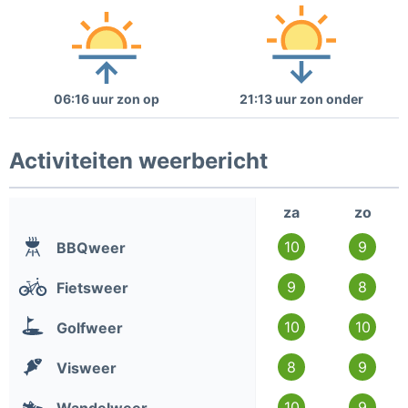
06:16 uur zon op
21:13 uur zon onder
Activiteiten weerbericht
za
zo
10
9
BBQweer
9
8
Fietsweer
10
10
Golfweer
8
9
Visweer
10
9