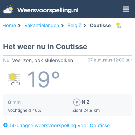
Home
Vakantielanden
België
Coutisse
Het weer nu in Coutisse
Nu:
Veel zon, ook sluierwolken
07 augustus 12:00 uur
19°
N 2
0
mm
Vochtigheid 46%
Zicht 24.9 km
14-daagse weersvoorspelling voor Coutisse