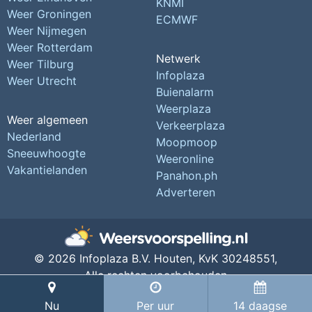
KNMI
Weer Groningen
ECMWF
Weer Nijmegen
Weer Rotterdam
Netwerk
Weer Tilburg
Infoplaza
Weer Utrecht
Buienalarm
Weerplaza
Weer algemeen
Verkeerplaza
Nederland
Moopmoop
Sneeuwhoogte
Weeronline
Vakantielanden
Panahon.ph
Adverteren
© 2026 Infoplaza B.V. Houten,
KvK 30248551,
Alle rechten voorbehouden
Privacy Instellingen
Nu
Per uur
14 daagse