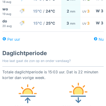
18 aug
wo
W 3
15°C
/
24°C
2
3
mm
UV
19 aug
do
W 3
15°C
/
25°C
3
3
mm
UV
20 aug
Per uur
Nu
Daglichtperiode
Hoe laat gaat de zon op en onder vandaag?
Totale daglichtperiode is 15:03 uur. Dat is 22 minuten
korter dan vorige week.