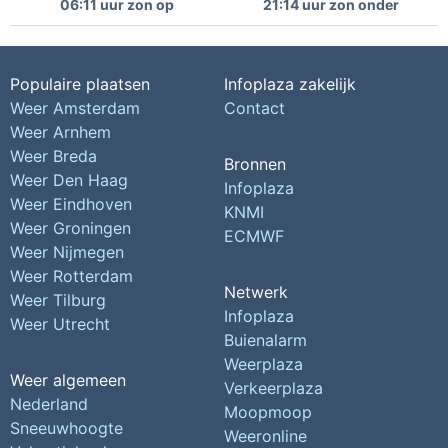
06:11 uur zon op
21:14 uur zon onder
Populaire plaatsen
Infoplaza zakelijk
Weer Amsterdam
Contact
Weer Arnhem
Weer Breda
Bronnen
Weer Den Haag
Infoplaza
Weer Eindhoven
KNMI
Weer Groningen
ECMWF
Weer Nijmegen
Weer Rotterdam
Netwerk
Weer Tilburg
Infoplaza
Weer Utrecht
Buienalarm
Weerplaza
Weer algemeen
Verkeerplaza
Nederland
Moopmoop
Sneeuwhoogte
Weeronline