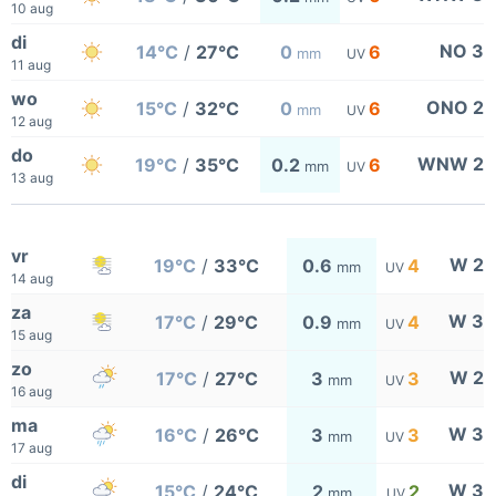
10 aug
di
NO 3
14°C
/
27°C
0
6
mm
UV
11 aug
wo
ONO 2
15°C
/
32°C
0
6
mm
UV
12 aug
do
WNW 2
19°C
/
35°C
0.2
6
mm
UV
13 aug
vr
W 2
19°C
/
33°C
0.6
4
mm
UV
14 aug
za
W 3
17°C
/
29°C
0.9
4
mm
UV
15 aug
zo
W 2
17°C
/
27°C
3
3
mm
UV
16 aug
ma
W 3
16°C
/
26°C
3
3
mm
UV
17 aug
di
W 3
15°C
/
24°C
2
2
mm
UV