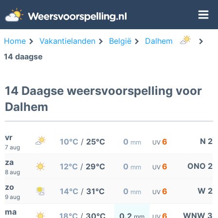
Home
Vakantielanden
België
Dalhem
14 daagse
14 Daagse weersvoorspelling voor
Dalhem
vr
N 2
10°C
/
25°C
0
6
mm
UV
7 aug
za
ONO 2
12°C
/
29°C
0
6
mm
UV
8 aug
zo
W 2
14°C
/
31°C
0
6
mm
UV
9 aug
ma
WNW 3
18°C
/
30°C
0.2
6
mm
UV