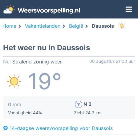
Home
Vakantielanden
België
Daussois
Het weer nu in Daussois
Nu:
Stralend zonnig weer
06 augustus 21:00 uur
19°
N 2
0
mm
Vochtigheid 44%
Zicht 24.7 km
14-daagse weersvoorspelling voor Daussois