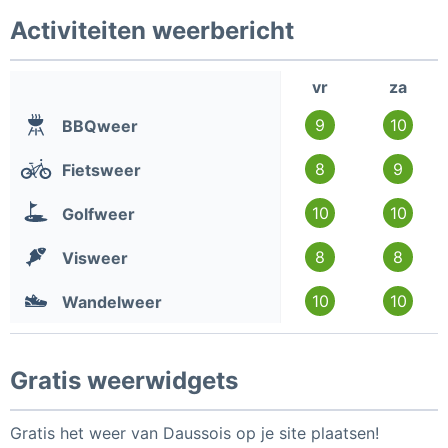
Activiteiten weerbericht
vr
za
9
10
BBQweer
8
9
Fietsweer
10
10
Golfweer
8
8
Visweer
10
10
Wandelweer
Gratis weerwidgets
Gratis het weer van Daussois op je site plaatsen!