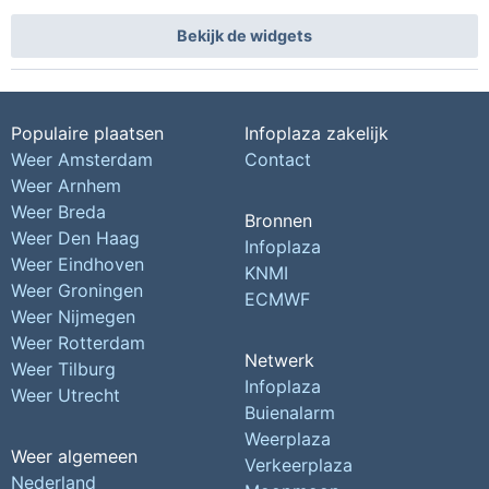
Bekijk de widgets
Populaire plaatsen
Infoplaza zakelijk
Weer Amsterdam
Contact
Weer Arnhem
Weer Breda
Bronnen
Weer Den Haag
Infoplaza
Weer Eindhoven
KNMI
Weer Groningen
ECMWF
Weer Nijmegen
Weer Rotterdam
Netwerk
Weer Tilburg
Infoplaza
Weer Utrecht
Buienalarm
Weerplaza
Weer algemeen
Verkeerplaza
Nederland