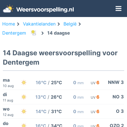
Home
Vakantielanden
België
Dentergem
14 daagse
14 Daagse weersvoorspelling voor
Dentergem
ma
NNW 3
16°C
/
25°C
0
6
mm
UV
10 aug
di
NO 3
13°C
/
26°C
0
6
mm
UV
11 aug
wo
O 3
14°C
/
31°C
0
6
mm
UV
12 aug
do
OZO 2
16°C
/
34°C
0
6
mm
UV