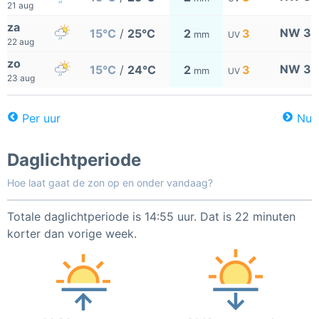
21 aug
za
NW 3
15°C
/
25°C
2
3
mm
UV
22 aug
zo
NW 3
15°C
/
24°C
2
3
mm
UV
23 aug
Per uur
Nu
Daglichtperiode
Hoe laat gaat de zon op en onder vandaag?
Totale daglichtperiode is 14:55 uur. Dat is 22 minuten
korter dan vorige week.