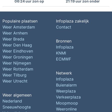
06:24 uur zon op
21:19 uur zon onder
Populaire plaatsen
Infoplaza zakelijk
Weer Amsterdam
Contact
Weer Arnhem
Weer Breda
Bronnen
Weer Den Haag
Infoplaza
Weer Eindhoven
KNMI
Weer Groningen
ECMWF
Weer Nijmegen
Weer Rotterdam
Netwerk
Weer Tilburg
Infoplaza
Weer Utrecht
Buienalarm
Weerplaza
Weer algemeen
Verkeerplaza
Nederland
Moopmoop
Sneeuwhoogte
Weeronline