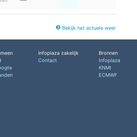
ken
Bekijk het actuele weer
emeen
Infoplaza zakelijk
Bronnen
d
Contact
Infoplaza
oogte
KNMI
landen
ECMWF