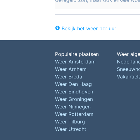
Geregeld zon, maar ook enkele wol
Bekijk het weer per uur
Populaire plaatsen
Weer alg
Weer Amsterdam
Nederlan
Weer Arnhem
Sneeuwh
Weer Breda
Vakantie
Weer Den Haag
Weer Eindhoven
Weer Groningen
Weer Nijmegen
Weer Rotterdam
Weer Tilburg
Weer Utrecht