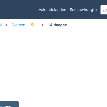
Vakantielanden
Sneeuwhoogte
ië
Diegem
14 daagse
daagse