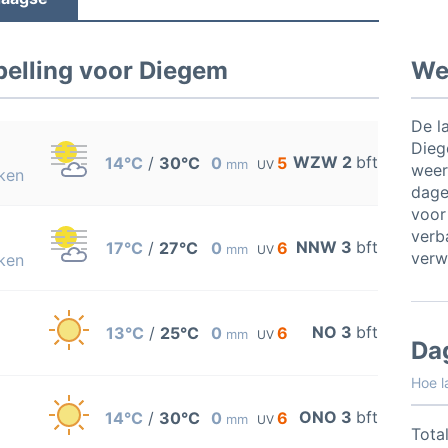
elling voor Diegem
Wee
De l
Dieg
WZW 2
bft
14°C
/
30°C
0
5
mm
UV
weer
ken
dage
voor
verb
NNW 3
bft
17°C
/
27°C
0
6
mm
UV
verw
ken
NO 3
bft
13°C
/
25°C
0
6
mm
UV
Da
Hoe l
ONO 3
bft
14°C
/
30°C
0
6
mm
UV
Total