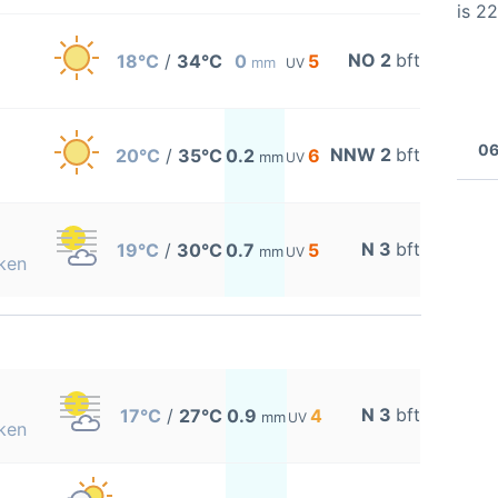
is 2
NO 2
bft
18°C
/
34°C
0
5
mm
UV
06
NNW 2
bft
20°C
/
35°C
0.2
6
mm
UV
N 3
bft
19°C
/
30°C
0.7
5
mm
UV
ken
N 3
bft
17°C
/
27°C
0.9
4
mm
UV
ken