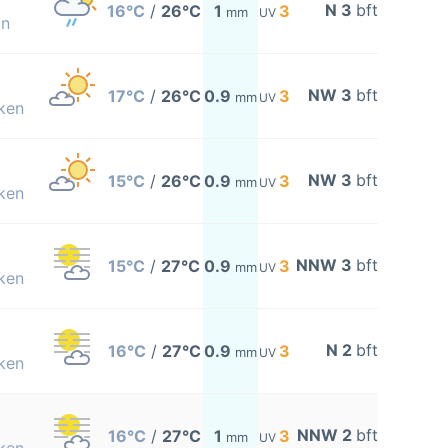
N 3
bft
16°C
/
26°C
1
3
mm
UV
on
NW 3
bft
17°C
/
26°C
0.9
3
mm
UV
ken
NW 3
bft
15°C
/
26°C
0.9
3
mm
UV
ken
NNW 3
bft
15°C
/
27°C
0.9
3
mm
UV
ken
N 2
bft
16°C
/
27°C
0.9
3
mm
UV
ken
NNW 2
bft
16°C
/
27°C
1
3
mm
UV