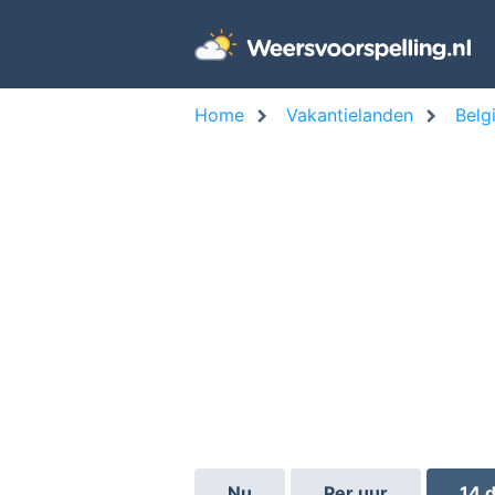
Home
Vakantielanden
Belg
Nu
Per uur
14 