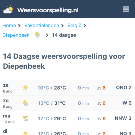
Home
Vakantielanden
België
Diepenbeek
14 daagse
14 Daagse weersvoorspelling voor
Diepenbeek
za
ONO 2
10°C
/
28°C
0
6
mm
UV
8 aug
zo
W 2
13°C
/
31°C
0
6
mm
UV
9 aug
ma
NNW 3
17°C
/
29°C
0
6
mm
UV
10 aug
di
NO 3
12°C
/
26°C
0
6
mm
UV