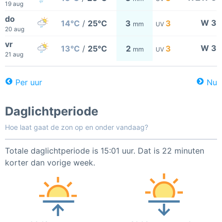
19 aug
do
W 3
14°C
/
25°C
3
3
mm
UV
20 aug
vr
W 3
13°C
/
25°C
2
3
mm
UV
21 aug
Per uur
Nu
Daglichtperiode
Hoe laat gaat de zon op en onder vandaag?
Totale daglichtperiode is 15:01 uur. Dat is 22 minuten
korter dan vorige week.