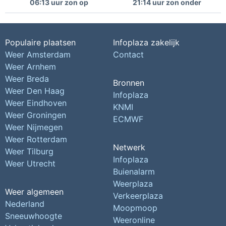
06:13 uur zon op
21:14 uur zon onder
Populaire plaatsen
Infoplaza zakelijk
Weer Amsterdam
Contact
Weer Arnhem
Weer Breda
Bronnen
Weer Den Haag
Infoplaza
Weer Eindhoven
KNMI
Weer Groningen
ECMWF
Weer Nijmegen
Weer Rotterdam
Netwerk
Weer Tilburg
Infoplaza
Weer Utrecht
Buienalarm
Weerplaza
Weer algemeen
Verkeerplaza
Nederland
Moopmoop
Sneeuwhoogte
Weeronline