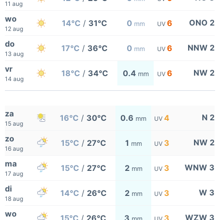
11 aug
wo
ONO 2
14°C
/
31°C
0
6
mm
UV
12 aug
do
NNW 2
17°C
/
36°C
0
6
mm
UV
13 aug
vr
NW 2
18°C
/
34°C
0.4
6
mm
UV
14 aug
za
N 2
16°C
/
30°C
0.6
4
mm
UV
15 aug
zo
NW 2
15°C
/
27°C
1
3
mm
UV
16 aug
ma
WNW 3
15°C
/
27°C
2
3
mm
UV
17 aug
di
W 3
14°C
/
26°C
2
3
mm
UV
18 aug
wo
WZW 3
15°C
/
26°C
3
3
mm
UV