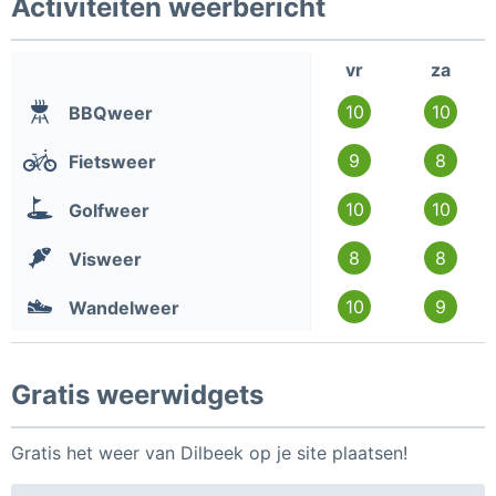
Activiteiten weerbericht
vr
za
10
10
BBQweer
9
8
Fietsweer
10
10
Golfweer
8
8
Visweer
10
9
Wandelweer
Gratis weerwidgets
Gratis het weer van Dilbeek op je site plaatsen!