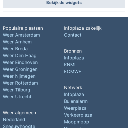
Bekijk de widgets
Populaire plaatsen
Infoplaza zakelijk
Weer Amsterdam
Contact
Weer Arnhem
Weer Breda
Bronnen
Weer Den Haag
Infoplaza
Weer Eindhoven
KNMI
Weer Groningen
ECMWF
Weer Nijmegen
Weer Rotterdam
Netwerk
Weer Tilburg
Infoplaza
Weer Utrecht
Buienalarm
Weerplaza
Weer algemeen
Verkeerplaza
Nederland
Moopmoop
Sneeuwhoogte