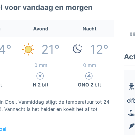
l voor vandaag en morgen
g
Avond
Nacht
06
4°
21°
12°
Act
0 mm
0 mm
t
N 2
bft
ONO 2
bft
in Doel. Vanmiddag stijgt de temperatuur tot 24
 Vannacht is het helder en koelt het af tot
oel