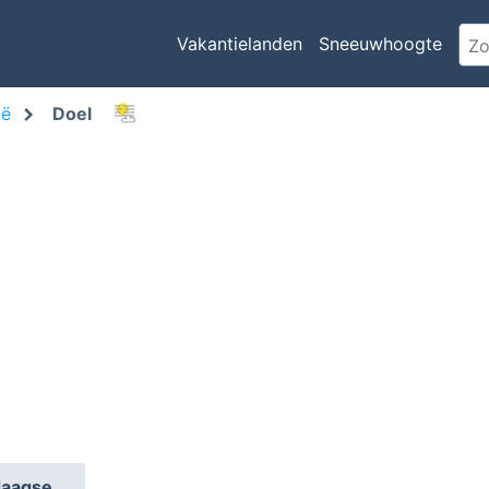
Vakantielanden
Sneeuwhoogte
ië
Doel
daagse