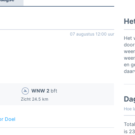
Het
07 augustus 12:00 uur
Het 
door
weer
weer
en ge
daar
WNW 2
bft
Da
Zicht 24.5 km
Hoe l
or Doel
Total
is 2