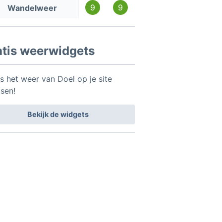
9
9
Wandelweer
atis weerwidgets
is het weer van Doel op je site
tsen!
Bekijk de widgets