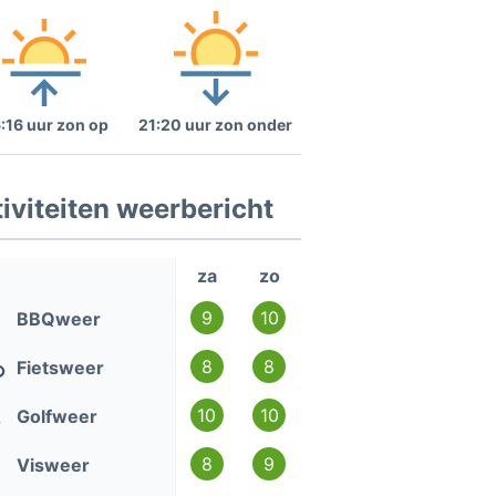
:16 uur zon op
21:20 uur zon onder
iviteiten weerbericht
za
zo
9
10
BBQweer
8
8
Fietsweer
10
10
Golfweer
8
9
Visweer