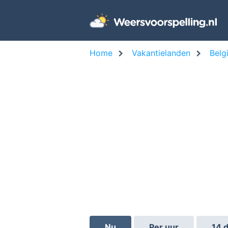
Home
Vakantielanden
Belg
Nu
Per uur
14 