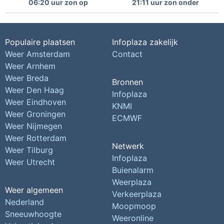
06:20 uur zon op
21:11 uur zon onder
Populaire plaatsen
Infoplaza zakelijk
Weer Amsterdam
Contact
Weer Arnhem
Weer Breda
Bronnen
Weer Den Haag
Infoplaza
Weer Eindhoven
KNMI
Weer Groningen
ECMWF
Weer Nijmegen
Weer Rotterdam
Netwerk
Weer Tilburg
Infoplaza
Weer Utrecht
Buienalarm
Weerplaza
Weer algemeen
Verkeerplaza
Nederland
Moopmoop
Sneeuwhoogte
Weeronline