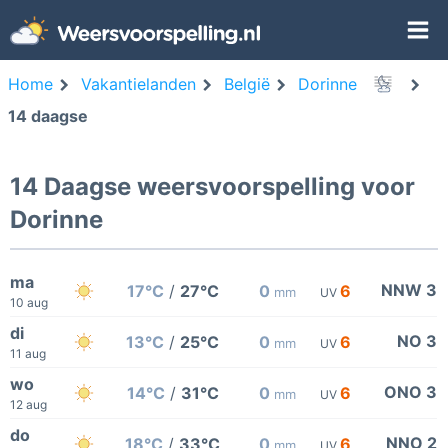
Home
Vakantielanden
België
Dorinne
14 daagse
14 Daagse weersvoorspelling voor
Dorinne
ma
NNW 3
17°C
/
27°C
0
6
mm
UV
10 aug
di
NO 3
13°C
/
25°C
0
6
mm
UV
11 aug
wo
ONO 3
14°C
/
31°C
0
6
mm
UV
12 aug
do
NNO 2
18°C
/
33°C
0
6
mm
UV