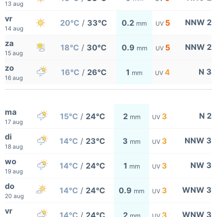
13 aug
vr
NNW 2
20°C
/
33°C
0.2
5
mm
UV
14 aug
za
NNW 2
18°C
/
30°C
0.9
5
mm
UV
15 aug
zo
N 3
16°C
/
26°C
1
4
mm
UV
16 aug
ma
N 2
15°C
/
24°C
2
3
mm
UV
17 aug
di
NNW 3
14°C
/
23°C
3
3
mm
UV
18 aug
wo
NW 3
14°C
/
24°C
1
3
mm
UV
19 aug
do
WNW 3
14°C
/
24°C
0.9
3
mm
UV
20 aug
vr
WNW 3
14°C
/
24°C
2
3
mm
UV