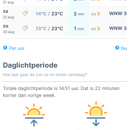
21 aug
za
WNW 3
14°C
/
23°C
2
3
mm
UV
22 aug
zo
WNW 3
13°C
/
23°C
1
3
mm
UV
23 aug
Per uur
Nu
Daglichtperiode
Hoe laat gaat de zon op en onder vandaag?
Totale daglichtperiode is 14:51 uur. Dat is 22 minuten
korter dan vorige week.