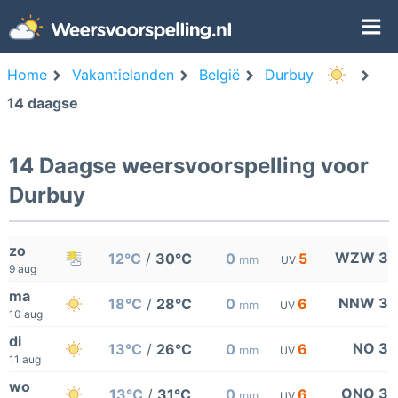
Home
Vakantielanden
België
Durbuy
14 daagse
14 Daagse weersvoorspelling voor
Durbuy
zo
WZW 3
12°C
/
30°C
0
5
mm
UV
9 aug
ma
NNW 3
18°C
/
28°C
0
6
mm
UV
10 aug
di
NO 3
13°C
/
26°C
0
6
mm
UV
11 aug
wo
ONO 3
13°C
/
31°C
0
6
mm
UV