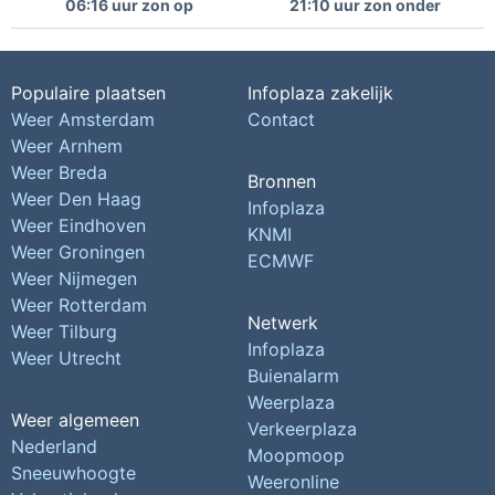
06:16 uur zon op
21:10 uur zon onder
Populaire plaatsen
Infoplaza zakelijk
Weer Amsterdam
Contact
Weer Arnhem
Weer Breda
Bronnen
Weer Den Haag
Infoplaza
Weer Eindhoven
KNMI
Weer Groningen
ECMWF
Weer Nijmegen
Weer Rotterdam
Netwerk
Weer Tilburg
Infoplaza
Weer Utrecht
Buienalarm
Weerplaza
Weer algemeen
Verkeerplaza
Nederland
Moopmoop
Sneeuwhoogte
Weeronline