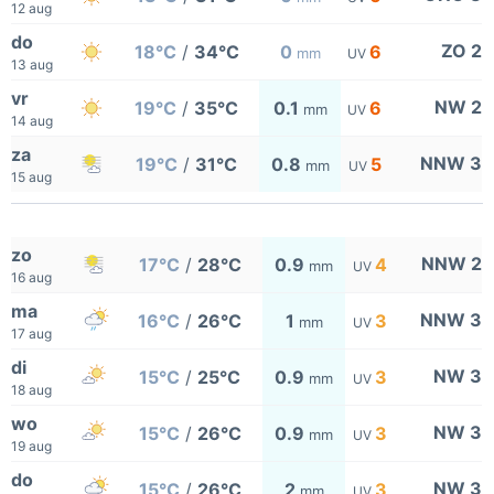
12 aug
do
ZO 2
18°C
/
34°C
0
6
mm
UV
13 aug
vr
NW 2
19°C
/
35°C
0.1
6
mm
UV
14 aug
za
NNW 3
19°C
/
31°C
0.8
5
mm
UV
15 aug
zo
NNW 2
17°C
/
28°C
0.9
4
mm
UV
16 aug
ma
NNW 3
16°C
/
26°C
1
3
mm
UV
17 aug
di
NW 3
15°C
/
25°C
0.9
3
mm
UV
18 aug
wo
NW 3
15°C
/
26°C
0.9
3
mm
UV
19 aug
do
NW 3
15°C
/
26°C
2
3
mm
UV