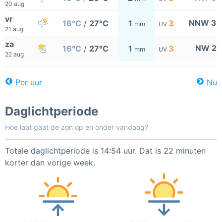
20 aug
vr
NNW 3
16°C
/
27°C
1
3
mm
UV
21 aug
za
NW 2
16°C
/
27°C
1
3
mm
UV
22 aug
Per uur
Nu
Daglichtperiode
Hoe laat gaat de zon op en onder vandaag?
Totale daglichtperiode is 14:54 uur. Dat is 22 minuten
korter dan vorige week.