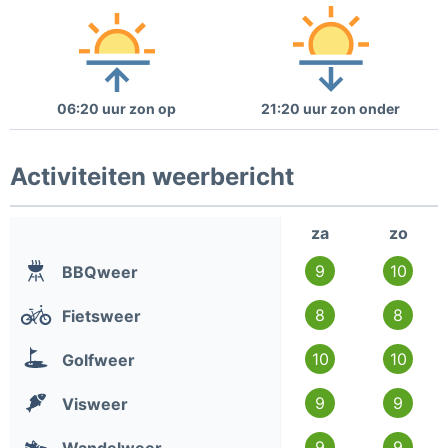
06:20 uur zon op
21:20 uur zon onder
Activiteiten weerbericht
za
zo
9
10
BBQweer
8
8
Fietsweer
10
10
Golfweer
9
9
Visweer
9
9