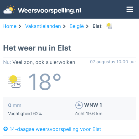
Home
Vakantielanden
België
Elst
Het weer nu in Elst
Nu:
Veel zon, ook sluierwolken
07 augustus 10:00 uur
18°
WNW 1
0
mm
Vochtigheid 62%
Zicht 19.6 km
14-daagse weersvoorspelling voor Elst