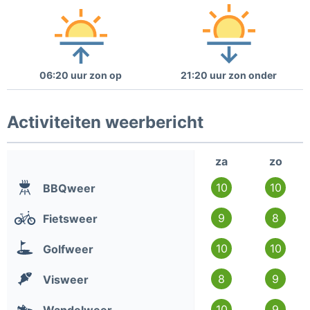
06:20 uur zon op
21:20 uur zon onder
Activiteiten weerbericht
za
zo
10
10
BBQweer
9
8
Fietsweer
10
10
Golfweer
8
9
Visweer
10
9