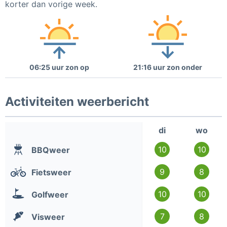
korter dan vorige week.
06:25 uur zon op
21:16 uur zon onder
Activiteiten weerbericht
di
wo
10
10
BBQweer
9
8
Fietsweer
10
10
Golfweer
7
8
Visweer