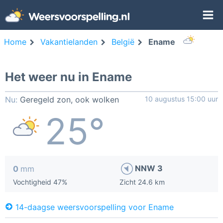
Home
Vakantielanden
België
Ename
Het weer nu in Ename
Nu:
Geregeld zon, ook wolken
10 augustus 15:00 uur
25°
NNW 3
0
mm
Vochtigheid 47%
Zicht 24.6 km
14-daagse weersvoorspelling voor Ename