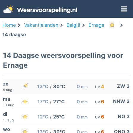
Home
Vakantielanden
België
Ernage
14 daagse
14 Daagse weersvoorspelling voor
Ernage
zo
ZW 3
13°C
/
30°C
0
4
mm
UV
9 aug
ma
NNW 3
17°C
/
27°C
0
6
mm
UV
10 aug
di
NO 3
12°C
/
25°C
0
6
mm
UV
11 aug
wo
ONO 3
13°C
/
30°C
0
6
mm
UV