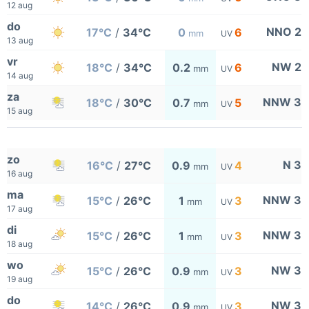
12 aug
do
NNO 2
17°C
/
34°C
0
6
mm
UV
13 aug
vr
NW 2
18°C
/
34°C
0.2
6
mm
UV
14 aug
za
NNW 3
18°C
/
30°C
0.7
5
mm
UV
15 aug
zo
N 3
16°C
/
27°C
0.9
4
mm
UV
16 aug
ma
NNW 3
15°C
/
26°C
1
3
mm
UV
17 aug
di
NNW 3
15°C
/
26°C
1
3
mm
UV
18 aug
wo
NW 3
15°C
/
26°C
0.9
3
mm
UV
19 aug
do
NW 3
14°C
/
26°C
0.9
3
mm
UV