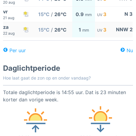
20 aug
vr
N 3
15°C
/
26°C
0.9
3
mm
UV
21 aug
za
NNW 2
15°C
/
26°C
1
3
mm
UV
22 aug
Per uur
Nu
Daglichtperiode
Hoe laat gaat de zon op en onder vandaag?
Totale daglichtperiode is 14:55 uur. Dat is 23 minuten
korter dan vorige week.