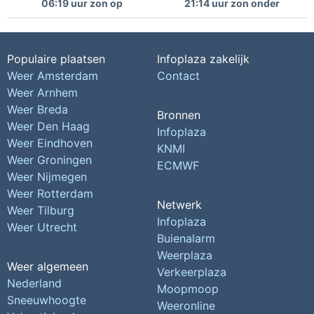
06:19 uur zon op
21:14 uur zon onder
Populaire plaatsen
Infoplaza zakelijk
Weer Amsterdam
Contact
Weer Arnhem
Weer Breda
Bronnen
Weer Den Haag
Infoplaza
Weer Eindhoven
KNMI
Weer Groningen
ECMWF
Weer Nijmegen
Weer Rotterdam
Netwerk
Weer Tilburg
Infoplaza
Weer Utrecht
Buienalarm
Weerplaza
Weer algemeen
Verkeerplaza
Nederland
Moopmoop
Sneeuwhoogte
Weeronline