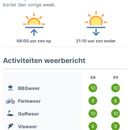
korter dan vorige week.
06:05 uur zon op
21:10 uur zon onder
Activiteiten weerbericht
za
zo
10
10
BBQweer
9
8
Fietsweer
10
10
Golfweer
8
9
Visweer