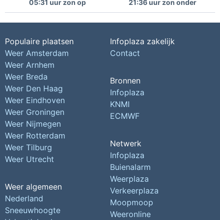
05:31 uur zon op
21:36 uur zon onder
Populaire plaatsen
Infoplaza zakelijk
Weer Amsterdam
Contact
Weer Arnhem
Weer Breda
Bronnen
Weer Den Haag
Infoplaza
Weer Eindhoven
KNMI
Weer Groningen
ECMWF
Weer Nijmegen
Weer Rotterdam
Netwerk
Weer Tilburg
Infoplaza
Weer Utrecht
Buienalarm
Weerplaza
Weer algemeen
Verkeerplaza
Nederland
Moopmoop
Sneeuwhoogte
Weeronline