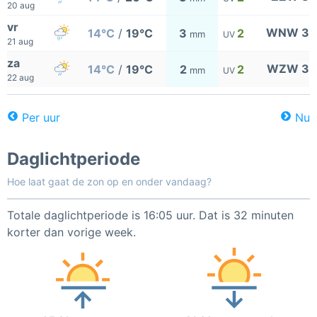
20 aug
vr
WNW 3
14°C
/
19°C
3
2
mm
UV
21 aug
za
WZW 3
14°C
/
19°C
2
2
mm
UV
22 aug
Per uur
Nu
Daglichtperiode
Hoe laat gaat de zon op en onder vandaag?
Totale daglichtperiode is 16:05 uur. Dat is 32 minuten
korter dan vorige week.