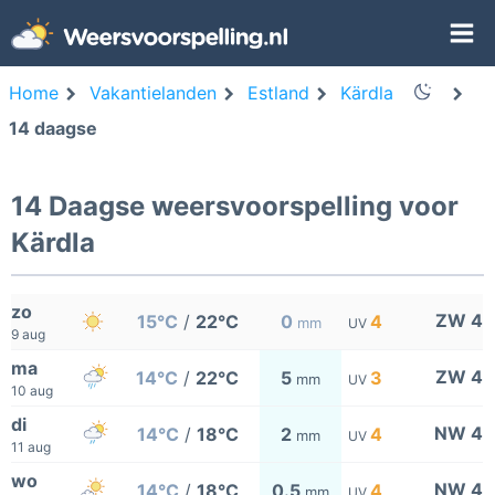
Home
Vakantielanden
Estland
Kärdla
14 daagse
14 Daagse weersvoorspelling voor
Kärdla
zo
ZW 4
15°C
/
22°C
0
4
mm
UV
9 aug
ma
ZW 4
14°C
/
22°C
5
3
mm
UV
10 aug
di
NW 4
14°C
/
18°C
2
4
mm
UV
11 aug
wo
NW 4
14°C
/
18°C
0.5
4
mm
UV