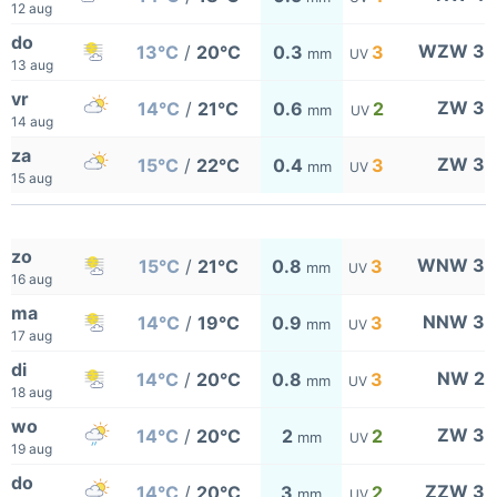
12 aug
do
WZW 3
13°C
/
20°C
0.3
3
mm
UV
13 aug
vr
ZW 3
14°C
/
21°C
0.6
2
mm
UV
14 aug
za
ZW 3
15°C
/
22°C
0.4
3
mm
UV
15 aug
zo
WNW 3
15°C
/
21°C
0.8
3
mm
UV
16 aug
ma
NNW 3
14°C
/
19°C
0.9
3
mm
UV
17 aug
di
NW 2
14°C
/
20°C
0.8
3
mm
UV
18 aug
wo
ZW 3
14°C
/
20°C
2
2
mm
UV
19 aug
do
ZZW 3
14°C
/
20°C
3
2
mm
UV