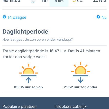
ZZW 3
ma 15:00
16°
4
0%
mm
14 daagse
Nu
Daglichtperiode
Hoe laat gaat de zon op en onder vandaag?
Totale daglichtperiode is 16:47 uur. Dat is 41 minuten
korter dan vorige week.
05:05 uur zon op
21:52 uur zon onder
Populaire plaatsen
Infoplaza zakelijk