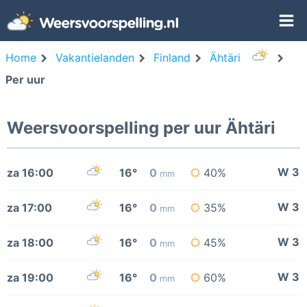
Home
Vakantielanden
Finland
Ähtäri
Per uur
Weersvoorspelling per uur Ähtäri
W 3
za 16:00
16°
0
40%
mm
W 3
za 17:00
16°
0
35%
mm
W 3
za 18:00
16°
0
45%
mm
W 3
za 19:00
16°
0
60%
mm