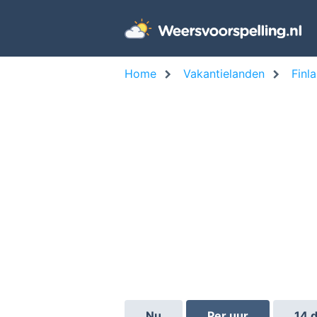
Home
Vakantielanden
Finl
Nu
Per uur
14 