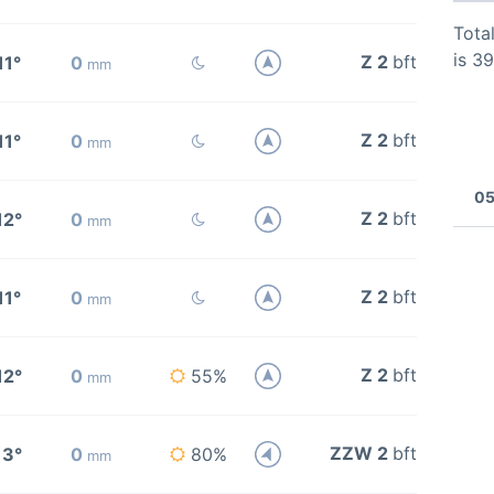
Total
is 3
Z 2
bft
11°
0
mm
Z 2
bft
11°
0
mm
05
Z 2
bft
12°
0
mm
Z 2
bft
11°
0
mm
Z 2
bft
12°
0
55%
mm
ZZW 2
bft
13°
0
80%
mm