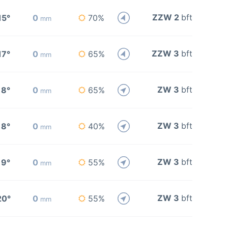
ZZW 2
bft
15°
0
70%
mm
ZZW 3
bft
17°
0
65%
mm
ZW 3
bft
18°
0
65%
mm
ZW 3
bft
18°
0
40%
mm
ZW 3
bft
19°
0
55%
mm
ZW 3
bft
20°
0
55%
mm