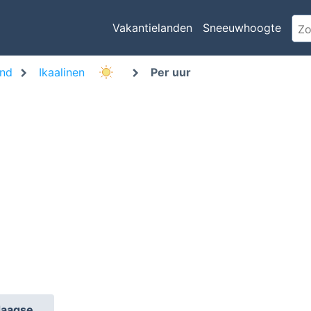
Vakantielanden
Sneeuwhoogte
and
Ikaalinen
Per uur
daagse