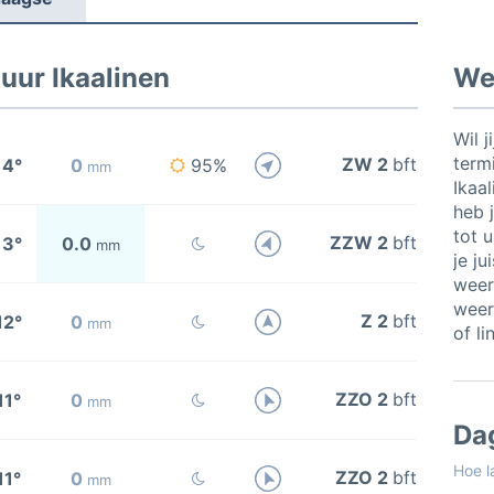
uur Ikaalinen
Wee
Wil j
termi
ZW 2
bft
14°
0
95%
mm
Ikaa
heb j
tot 
ZZW 2
bft
13°
0.0
mm
je ju
weer
weer
Z 2
bft
12°
0
mm
of li
ZZO 2
bft
11°
0
mm
Da
Hoe l
ZZO 2
bft
11°
0
mm