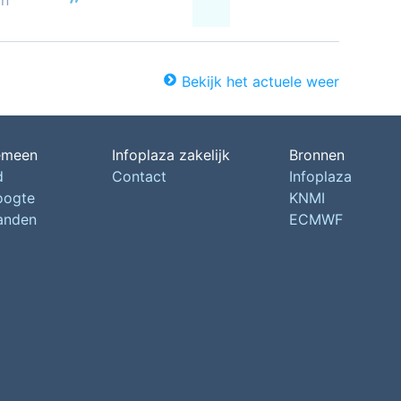
on
Bekijk het actuele weer
emeen
Infoplaza zakelijk
Bronnen
d
Contact
Infoplaza
oogte
KNMI
landen
ECMWF