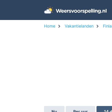
Home
Vakantielanden
Finl
Nu
Per uur
14 