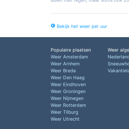
Buien met regen, maar soms ook z
Bekijk het weer per uur
Populaire plaatsen
Weer alg
Weer Amsterdam
Nederlan
Weer Arnhem
Sneeuwh
Weer Breda
Vakantie
Weer Den Haag
Weer Eindhoven
Weer Groningen
Weer Nijmegen
Weer Rotterdam
Weer Tilburg
Weer Utrecht