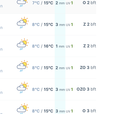
O 2
bft
7°C
/
15°C
2
1
mm
UV
on
Z 2
bft
8°C
/
15°C
3
1
mm
UV
on
Z 2
bft
8°C
/
16°C
1
1
mm
UV
on
ZO 3
bft
8°C
/
15°C
2
1
mm
UV
on
OZO 3
bft
8°C
/
15°C
3
1
mm
UV
on
O 3
bft
8°C
/
15°C
3
1
mm
UV