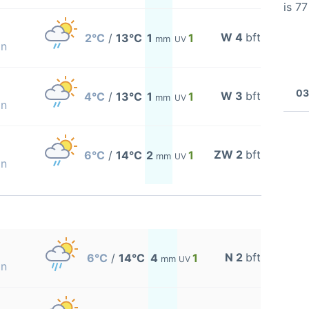
is 7
W 4
bft
2°C
/
13°C
1
1
mm
UV
on
03
W 3
bft
4°C
/
13°C
1
1
mm
UV
on
ZW 2
bft
6°C
/
14°C
2
1
mm
UV
on
N 2
bft
6°C
/
14°C
4
1
mm
UV
on