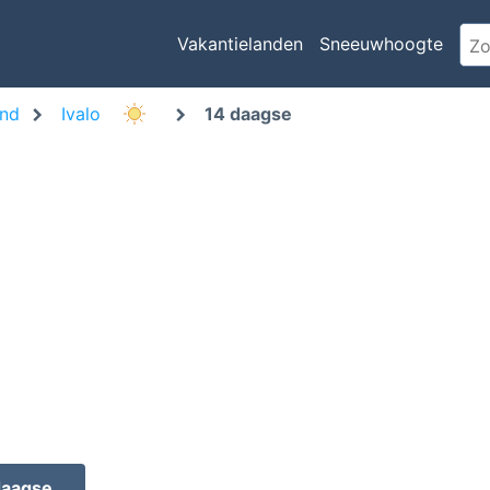
Vakantielanden
Sneeuwhoogte
and
Ivalo
14 daagse
daagse