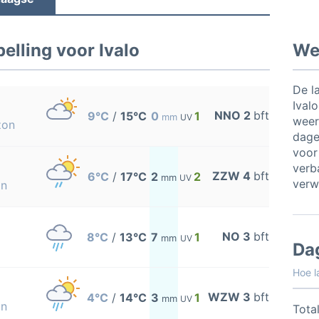
lling voor Ivalo
Wee
De l
Ival
NNO 2
bft
9°C
/
15°C
0
1
mm
UV
weer
zon
dage
voor
verb
ZZW 4
bft
6°C
/
17°C
2
2
mm
UV
verw
on
NO 3
bft
8°C
/
13°C
7
1
mm
UV
Da
Hoe l
WZW 3
bft
4°C
/
14°C
3
1
mm
UV
on
Total