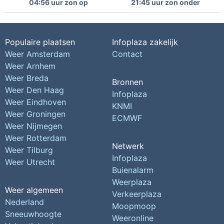
04:56 uur zon op
21:45 uur zon onder
Populaire plaatsen
Infoplaza zakelijk
Weer Amsterdam
Contact
Weer Arnhem
Weer Breda
Bronnen
Weer Den Haag
Infoplaza
Weer Eindhoven
KNMI
Weer Groningen
ECMWF
Weer Nijmegen
Weer Rotterdam
Netwerk
Weer Tilburg
Infoplaza
Weer Utrecht
Buienalarm
Weerplaza
Weer algemeen
Verkeerplaza
Nederland
Moopmoop
Sneeuwhoogte
Weeronline