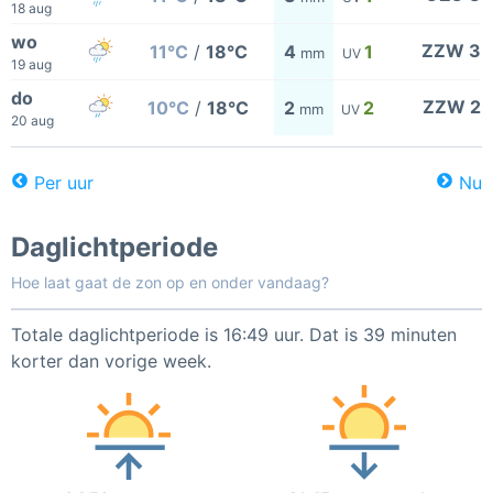
18 aug
wo
ZZW 3
11°C
/
18°C
4
1
mm
UV
19 aug
do
ZZW 2
10°C
/
18°C
2
2
mm
UV
20 aug
Per uur
Nu
Daglichtperiode
Hoe laat gaat de zon op en onder vandaag?
Totale daglichtperiode is 16:49 uur. Dat is 39 minuten
korter dan vorige week.