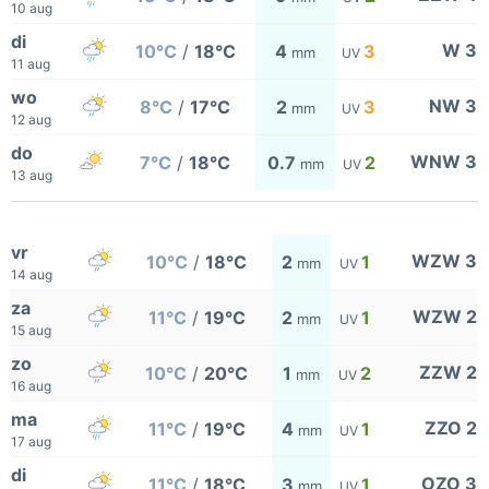
10 aug
di
W 3
10°C
/
18°C
4
3
mm
UV
11 aug
wo
NW 3
8°C
/
17°C
2
3
mm
UV
12 aug
do
WNW 3
7°C
/
18°C
0.7
2
mm
UV
13 aug
vr
WZW 3
10°C
/
18°C
2
1
mm
UV
14 aug
za
WZW 2
11°C
/
19°C
2
1
mm
UV
15 aug
zo
ZZW 2
10°C
/
20°C
1
2
mm
UV
16 aug
ma
ZZO 2
11°C
/
19°C
4
1
mm
UV
17 aug
di
OZO 3
11°C
/
18°C
3
1
mm
UV