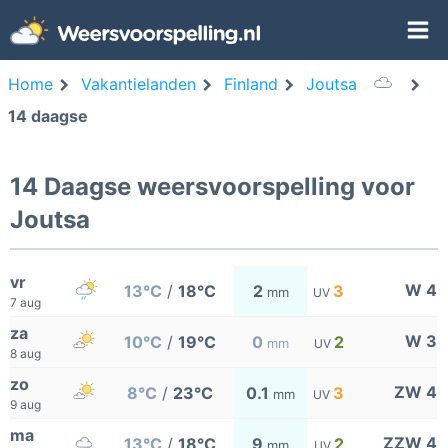
Home
Vakantielanden
Finland
Joutsa
14 daagse
14 Daagse weersvoorspelling voor
Joutsa
vr
W 4
13°C
/
18°C
2
3
mm
UV
7 aug
za
W 3
10°C
/
19°C
0
2
mm
UV
8 aug
zo
ZW 4
8°C
/
23°C
0.1
3
mm
UV
9 aug
ma
ZZW 4
13°C
/
18°C
9
2
mm
UV