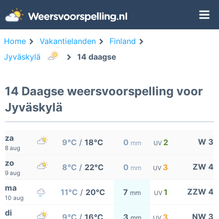
Home
Vakantielanden
Finland
Jyväskylä
14 daagse
14 Daagse weersvoorspelling voor
Jyväskylä
za
W 3
9°C
/
18°C
0
2
mm
UV
8 aug
zo
ZW 4
8°C
/
22°C
0
3
mm
UV
9 aug
ma
ZZW 4
11°C
/
20°C
7
1
mm
UV
10 aug
di
NW 3
9°C
/
16°C
3
3
mm
UV