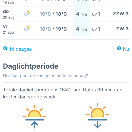
19 aug
do
ZZW 3
10°C
/
18°C
4
1
mm
UV
20 aug
vr
ZW 3
10°C
/
19°C
4
1
mm
UV
21 aug
14 daagse
Nu
Daglichtperiode
Hoe laat gaat de zon op en onder vandaag?
Totale daglichtperiode is 16:52 uur. Dat is 39 minuten
korter dan vorige week.