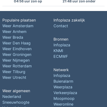
04:56 uur zon op
21:48 uur zon onder
Populaire plaatsen
Infoplaza zakelijk
Weer Amsterdam
Contact
Weer Arnhem
Weer Breda
Bronnen
Weer Den Haag
Infoplaza
Weer Eindhoven
KNMI
Weer Groningen
ECMWF
Weer Nijmegen
Weer Rotterdam
Netwerk
Weer Tilburg
Infoplaza
Weer Utrecht
Buienalarm
Weerplaza
Weer algemeen
Verkeerplaza
Nederland
Moopmoop
Sneeuwhoogte
Weeronline