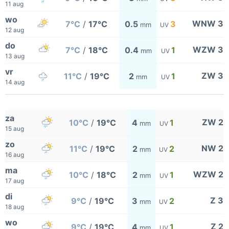
11 aug
wo
WNW 3
7°C
/
17°C
0.5
3
mm
UV
12 aug
do
WZW 3
7°C
/
18°C
0.4
1
mm
UV
13 aug
vr
ZW 3
11°C
/
19°C
2
1
mm
UV
14 aug
za
ZW 2
10°C
/
19°C
4
1
mm
UV
15 aug
zo
NW 2
11°C
/
19°C
2
2
mm
UV
16 aug
ma
WZW 2
10°C
/
18°C
2
1
mm
UV
17 aug
di
Z 3
9°C
/
19°C
3
2
mm
UV
18 aug
wo
Z 2
9°C
/
19°C
4
1
mm
UV