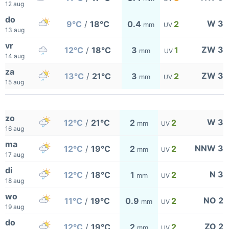
12 aug
do
W 3
9°C
/
18°C
0.4
2
mm
UV
13 aug
vr
ZW 3
12°C
/
18°C
3
1
mm
UV
14 aug
za
ZW 3
13°C
/
21°C
3
2
mm
UV
15 aug
zo
W 3
12°C
/
21°C
2
2
mm
UV
16 aug
ma
NNW 3
12°C
/
19°C
2
2
mm
UV
17 aug
di
N 3
12°C
/
18°C
1
2
mm
UV
18 aug
wo
NO 2
11°C
/
19°C
0.9
2
mm
UV
19 aug
do
ZO 2
12°C
/
19°C
2
2
mm
UV