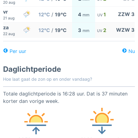
20 aug
vr
ZZW 3
12°C
/
19°C
4
1
mm
UV
21 aug
za
WZW 3
12°C
/
19°C
3
2
mm
UV
22 aug
Per uur
Nu
Daglichtperiode
Hoe laat gaat de zon op en onder vandaag?
Totale daglichtperiode is 16:28 uur. Dat is 37 minuten
korter dan vorige week.