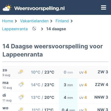
Home
Vakantielanden
Finland
Lappeenranta
14 daagse
14 Daagse weersvoorspelling voor
Lappeenranta
zo
ZW 3
10°C
/
23°C
0
4
mm
UV
9 aug
ma
ZZW 4
14°C
/
23°C
3
4
mm
UV
10 aug
di
NNW 3
13°C
/
20°C
4
4
mm
UV
11 aug
wo
NW 3
11°C
/
17°C
0.4
3
mm
UV