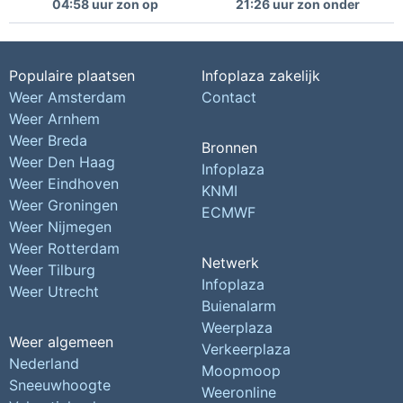
04:58 uur zon op
21:26 uur zon onder
Populaire plaatsen
Infoplaza zakelijk
Weer Amsterdam
Contact
Weer Arnhem
Weer Breda
Bronnen
Weer Den Haag
Infoplaza
Weer Eindhoven
KNMI
Weer Groningen
ECMWF
Weer Nijmegen
Weer Rotterdam
Netwerk
Weer Tilburg
Infoplaza
Weer Utrecht
Buienalarm
Weerplaza
Weer algemeen
Verkeerplaza
Nederland
Moopmoop
Sneeuwhoogte
Weeronline