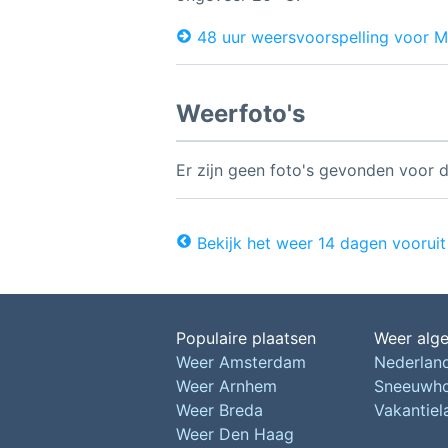
48 uur weersvoorspelling voor 
Weerfoto's
Er zijn geen foto's gevonden voor d
Bekijk het weer 14 dagen vooruit
Populaire plaatsen
Weer alg
Weer Amsterdam
Nederlan
Weer Arnhem
Sneeuwh
Weer Breda
Vakantie
Weer Den Haag