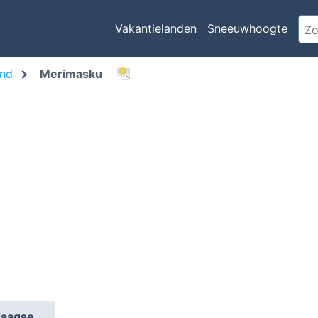
Vakantielanden
Sneeuwhoogte
and
Merimasku
daagse