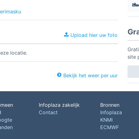
Merimasku
Gr
Upload hier uw foto
Grat
eze locatie.
site 
Bekijk het weer per uur
emeen
Infoplaza zakelijk
Bronnen
d
Contact
Infoplaza
oogte
KNMI
landen
ECMWF