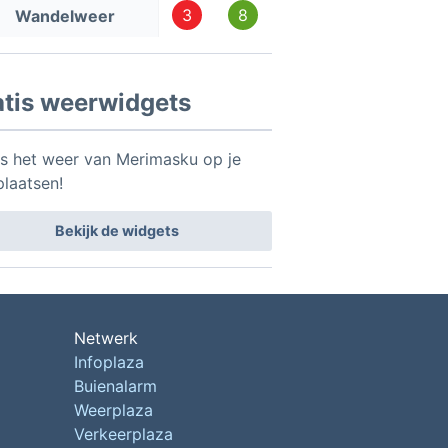
3
8
Wandelweer
atis weerwidgets
is het weer van Merimasku op je
plaatsen!
Bekijk de widgets
Netwerk
Infoplaza
Buienalarm
Weerplaza
Verkeerplaza