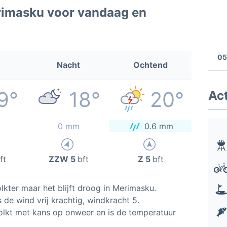
rimasku voor vandaag en
05
Nacht
Ochtend
9°
18°
20°
Act
0 mm
0.6 mm
ft
ZZW 5
bft
Z 5
bft
kter maar het blijft droog in Merimasku.
s de wind vrij krachtig, windkracht 5.
lkt met kans op onweer en is de temperatuur