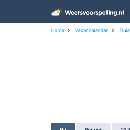
Home
Vakantielanden
Finl
Nu
Per uur
14 