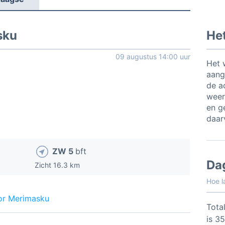
sku
He
09 augustus 14:00 uur
Het 
aang
de a
weer
en ge
daar
ZW 5
bft
Da
Zicht 16.3 km
Hoe l
or Merimasku
Total
is 3