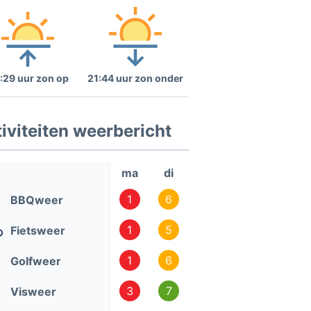
:29 uur zon op
21:44 uur zon onder
iviteiten weerbericht
ma
di
1
6
BBQweer
1
5
Fietsweer
1
6
Golfweer
3
7
Visweer