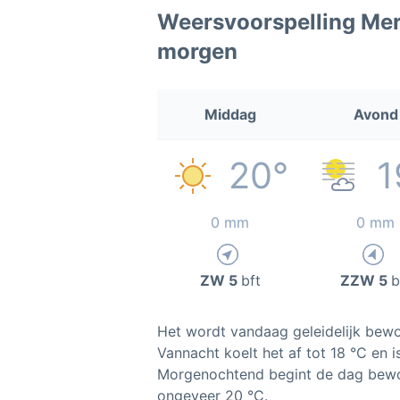
Weersvoorspelling Me
morgen
Middag
Avond
20°
1
0 mm
0 mm
ZW 5
bft
ZZW 5
b
Het wordt vandaag geleidelijk bewol
Vannacht koelt het af tot 18 °C en i
Morgenochtend begint de dag bewo
ongeveer 20 °C.