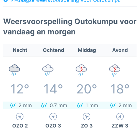
Weersvoorspelling Outokumpu voor
vandaag en morgen
Nacht
Ochtend
Middag
Avond
12°
14°
20°
18°
2 mm
0.7 mm
1 mm
2 mm
OZO 2
OZO 3
ZO 3
ZZW 3