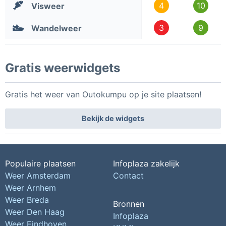
4
10
Visweer
3
9
Wandelweer
Gratis weerwidgets
Gratis het weer van Outokumpu op je site plaatsen!
Bekijk de widgets
Populaire plaatsen
Infoplaza zakelijk
Weer Amsterdam
Contact
Weer Arnhem
Weer Breda
Bronnen
Weer Den Haag
Infoplaza
Weer Eindhoven