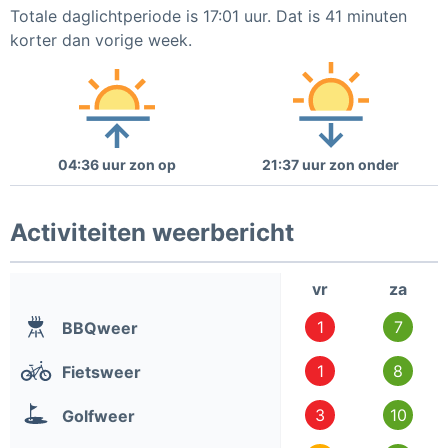
Totale daglichtperiode is 17:01 uur. Dat is 41 minuten
korter dan vorige week.
04:36 uur zon op
21:37 uur zon onder
Activiteiten weerbericht
vr
za
1
7
BBQweer
1
8
Fietsweer
3
10
Golfweer