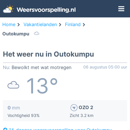
Home
Vakantielanden
Finland
Outokumpu
Het weer nu in Outokumpu
Nu:
Bewolkt met wat motregen
06 augustus 05:00 uur
13°
OZO 2
0
mm
Vochtigheid 93%
Zicht 3.2 km
14-daagse weersvoorspelling voor Outokumpu