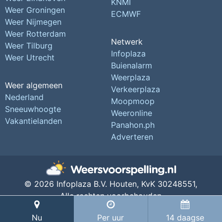
KNMI
Weer Groningen
ECMWF
Weer Nijmegen
Weer Rotterdam
Netwerk
Weer Tilburg
Infoplaza
Weer Utrecht
Buienalarm
Weerplaza
Weer algemeen
Verkeerplaza
Nederland
Moopmoop
Sneeuwhoogte
Weeronline
Vakantielanden
Panahon.ph
Adverteren
© 2026 Infoplaza B.V. Houten,
KvK 30248551,
Alle rechten voorbehouden
Privacy Instellingen
Nu
Per uur
14 daagse