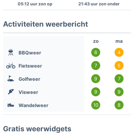
05:12 uur zon op
21:43 uur zon onder
Activiteiten weerbericht
zo
ma
8
4
BBQweer
7
5
Fietsweer
9
7
Golfweer
9
9
Visweer
10
8
Wandelweer
Gratis weerwidgets