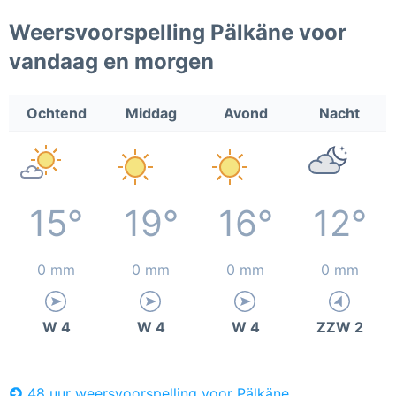
Weersvoorspelling Pälkäne voor
vandaag en morgen
Ochtend
Middag
Avond
Nacht
15°
19°
16°
12°
0 mm
0 mm
0 mm
0 mm
W 4
W 4
W 4
ZZW 2
48 uur weersvoorspelling voor Pälkäne