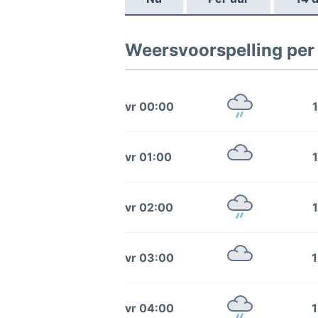
Weersvoorspelling per
vr 00:00
1
vr 01:00
1
vr 02:00
1
vr 03:00
1
vr 04:00
1