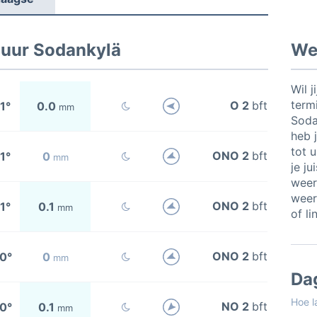
 uur Sodankylä
Wee
Wil j
termi
O 2
bft
1°
0.0
mm
Soda
heb j
tot 
ONO 2
bft
1°
0
mm
je ju
weer
weer
ONO 2
bft
1°
0.1
mm
of li
ONO 2
bft
0°
0
mm
Da
Hoe l
NO 2
bft
0°
0.1
mm