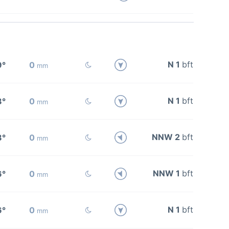
N 1
bft
9°
0
mm
N 1
bft
8°
0
mm
NNW 2
bft
8°
0
mm
NNW 1
bft
6°
0
mm
N 1
bft
6°
0
mm