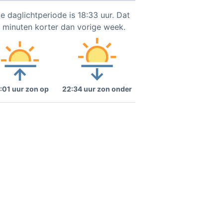
e daglichtperiode is 18:33 uur. Dat
4 minuten korter dan vorige week.
:01 uur zon op
22:34 uur zon onder