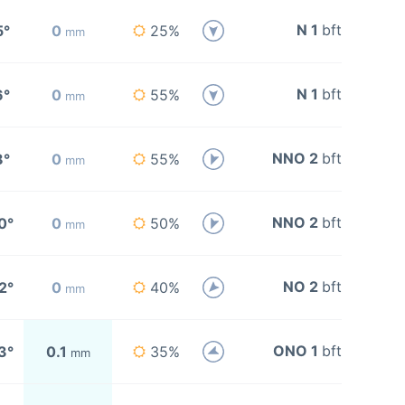
N 1
bft
5°
0
25%
mm
N 1
bft
6°
0
55%
mm
NNO 2
bft
8°
0
55%
mm
NNO 2
bft
0°
0
50%
mm
NO 2
bft
2°
0
40%
mm
ONO 1
bft
3°
0.1
35%
mm