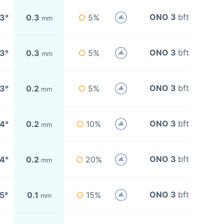
ONO 3
bft
3°
0.3
5%
mm
ONO 3
bft
3°
0.3
5%
mm
ONO 3
bft
3°
0.2
5%
mm
ONO 3
bft
4°
0.2
10%
mm
ONO 3
bft
4°
0.2
20%
mm
ONO 3
bft
5°
0.1
15%
mm