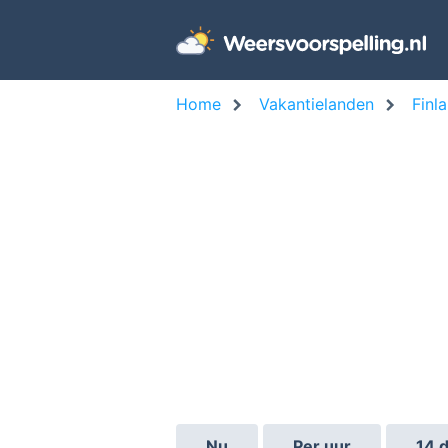
Home
Vakantielanden
Finl
Nu
Per uur
14 