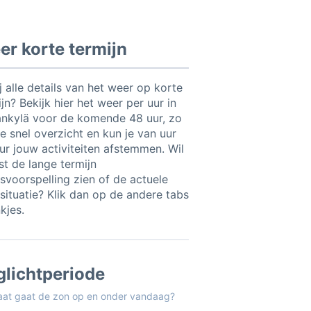
r korte termijn
ij alle details van het weer op korte
jn? Bekijk hier het weer per uur in
nkylä voor de komende 48 uur, zo
e snel overzicht en kun je van uur
uur jouw activiteiten afstemmen. Wil
ist de lange termijn
svoorspelling zien of de actuele
situatie? Klik dan op de andere tabs
nkjes.
glichtperiode
aat gaat de zon op en onder vandaag?