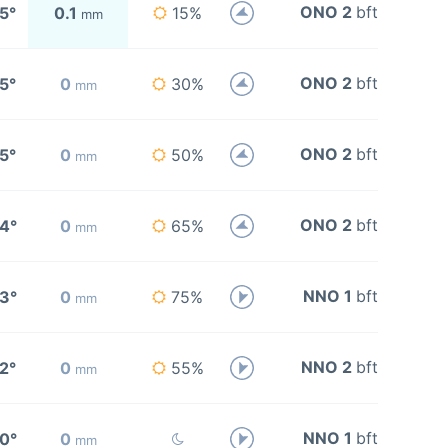
ONO 2
bft
5°
0.1
15%
mm
ONO 2
bft
5°
0
30%
mm
ONO 2
bft
5°
0
50%
mm
ONO 2
bft
4°
0
65%
mm
NNO 1
bft
3°
0
75%
mm
NNO 2
bft
2°
0
55%
mm
NNO 1
bft
0°
0
mm