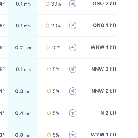
ONO 2
bft
4°
0.1
30%
mm
ONO 1
bft
5°
0.1
20%
mm
WNW 1
bft
5°
0.2
10%
mm
NNW 2
bft
5°
0.1
5%
mm
NNW 2
bft
4°
0.3
5%
mm
N 2
bft
4°
0.4
5%
mm
WZW 1
bft
3°
0.8
5%
mm