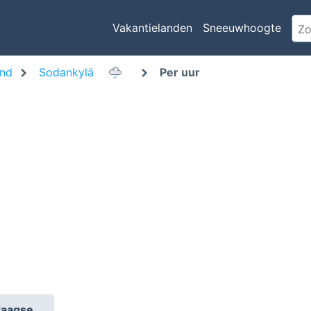
Vakantielanden
Sneeuwhoogte
and
Sodankylä
Per uur
daagse