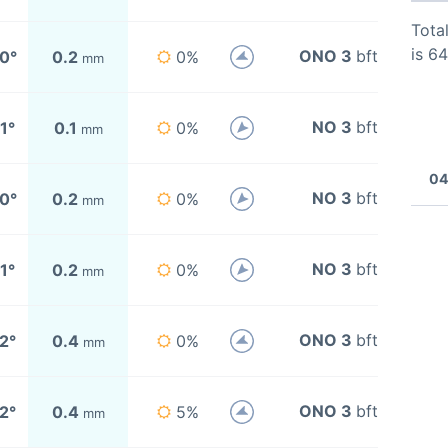
Total
is 6
ONO 3
bft
0°
0.2
0%
mm
NO 3
bft
1°
0.1
0%
mm
04
NO 3
bft
0°
0.2
0%
mm
NO 3
bft
1°
0.2
0%
mm
ONO 3
bft
2°
0.4
0%
mm
ONO 3
bft
2°
0.4
5%
mm