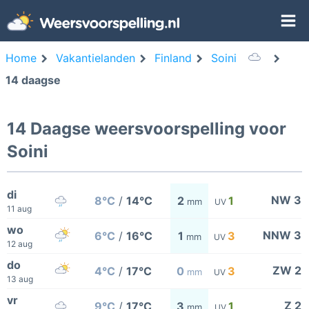
Home
Vakantielanden
Finland
Soini
14 daagse
14 Daagse weersvoorspelling voor
Soini
di
NW 3
8°C
/
14°C
2
1
mm
UV
11 aug
wo
NNW 3
6°C
/
16°C
1
3
mm
UV
12 aug
do
ZW 2
4°C
/
17°C
0
3
mm
UV
13 aug
vr
Z 2
9°C
/
17°C
3
1
mm
UV