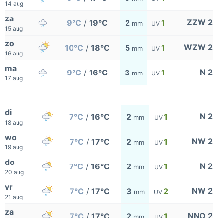
14 aug
za
ZZW 2
9°C
/
19°C
2
1
mm
UV
15 aug
zo
WZW 2
10°C
/
18°C
5
1
mm
UV
16 aug
ma
N 2
9°C
/
16°C
3
1
mm
UV
17 aug
di
N 2
7°C
/
16°C
2
1
mm
UV
18 aug
wo
NW 2
7°C
/
17°C
2
1
mm
UV
19 aug
do
N 2
7°C
/
16°C
2
1
mm
UV
20 aug
vr
NW 2
7°C
/
17°C
3
2
mm
UV
21 aug
za
NNO 2
7°C
/
17°C
2
1
mm
UV