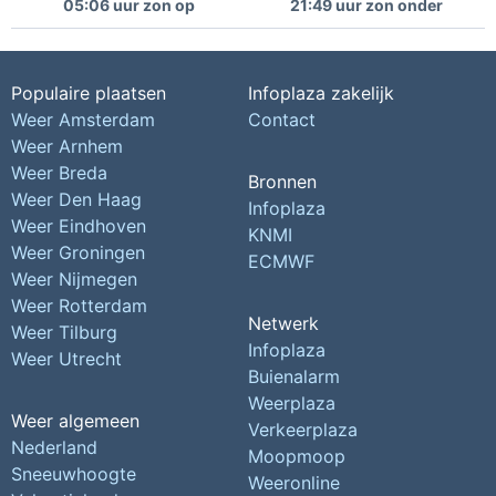
05:06 uur zon op
21:49 uur zon onder
Populaire plaatsen
Infoplaza zakelijk
Weer Amsterdam
Contact
Weer Arnhem
Weer Breda
Bronnen
Weer Den Haag
Infoplaza
Weer Eindhoven
KNMI
Weer Groningen
ECMWF
Weer Nijmegen
Weer Rotterdam
Netwerk
Weer Tilburg
Infoplaza
Weer Utrecht
Buienalarm
Weerplaza
Weer algemeen
Verkeerplaza
Nederland
Moopmoop
Sneeuwhoogte
Weeronline