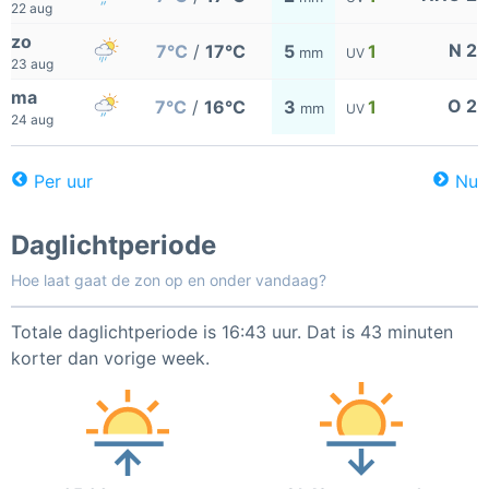
22 aug
zo
N 2
7°C
/
17°C
5
1
mm
UV
23 aug
ma
O 2
7°C
/
16°C
3
1
mm
UV
24 aug
Per uur
Nu
Daglichtperiode
Hoe laat gaat de zon op en onder vandaag?
Totale daglichtperiode is 16:43 uur. Dat is 43 minuten
korter dan vorige week.