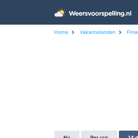
Home
Vakantielanden
Finl
Nu
Per uur
14 