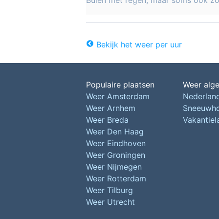
Buien met regen, maar soms ook z
Bekijk het weer per uur
Populaire plaatsen
Weer alg
Weer Amsterdam
Nederlan
Weer Arnhem
Sneeuwh
Weer Breda
Vakantie
Weer Den Haag
Weer Eindhoven
Weer Groningen
Weer Nijmegen
Weer Rotterdam
Weer Tilburg
Weer Utrecht