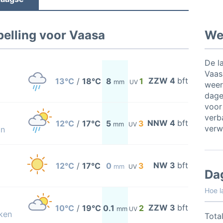
elling voor Vaasa
Wee
De l
Vaas
ZZW 4
bft
13°C
/
18°C
8
1
mm
UV
weer
dage
voor
verb
NNW 4
bft
12°C
/
17°C
5
3
mm
UV
verw
on
NW 3
bft
12°C
/
17°C
0
3
mm
UV
Da
Hoe l
ZZW 3
bft
10°C
/
19°C
0.1
2
mm
UV
ken
Total