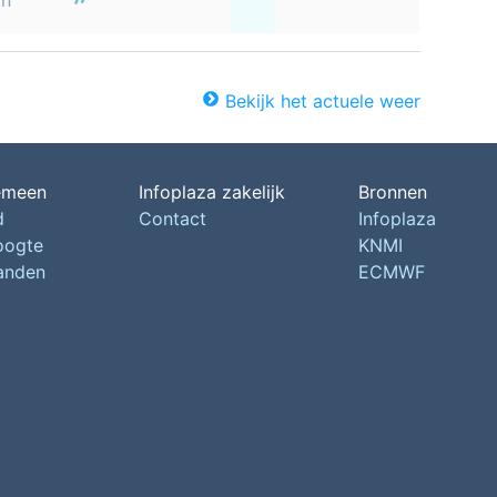
on
Bekijk het actuele weer
emeen
Infoplaza zakelijk
Bronnen
d
Contact
Infoplaza
oogte
KNMI
landen
ECMWF