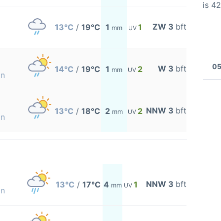
is 4
ZW 3
bft
13°C
/
19°C
1
1
mm
UV
05
W 3
bft
14°C
/
19°C
1
2
mm
UV
on
NNW 3
bft
13°C
/
18°C
2
2
mm
UV
on
NNW 3
bft
13°C
/
17°C
4
1
mm
UV
on