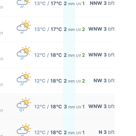
NNW 3
bft
13°C
/
17°C
2
1
mm
UV
on
WNW 3
bft
13°C
/
17°C
2
2
mm
UV
on
WNW 3
bft
12°C
/
18°C
2
2
mm
UV
on
NW 3
bft
12°C
/
18°C
2
2
mm
UV
on
WNW 3
bft
12°C
/
18°C
3
1
mm
UV
on
N 3
bft
12°C
/
18°C
2
1
mm
UV