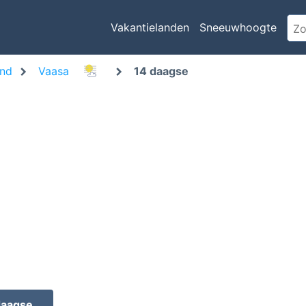
Vakantielanden
Sneeuwhoogte
and
Vaasa
14 daagse
daagse