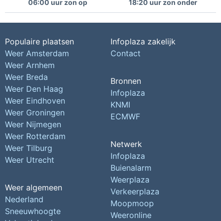
06:00 uur zon op
18:20 uur zon onder
Populaire plaatsen
Infoplaza zakelijk
Weer Amsterdam
Contact
Weer Arnhem
Weer Breda
Bronnen
Weer Den Haag
Infoplaza
Weer Eindhoven
KNMI
Weer Groningen
ECMWF
Weer Nijmegen
Weer Rotterdam
Netwerk
Weer Tilburg
Infoplaza
Weer Utrecht
Buienalarm
Weerplaza
Weer algemeen
Verkeerplaza
Nederland
Moopmoop
Sneeuwhoogte
Weeronline