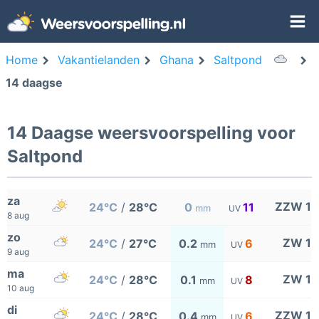
Home
Vakantielanden
Ghana
Saltpond
14 daagse
14 Daagse weersvoorspelling voor
Saltpond
za
ZZW 1
24°C
/
28°C
0
11
mm
UV
8 aug
zo
ZW 1
24°C
/
27°C
0.2
6
mm
UV
9 aug
ma
ZW 1
24°C
/
28°C
0.1
8
mm
UV
10 aug
di
ZZW 1
24°C
/
28°C
0.4
6
mm
UV