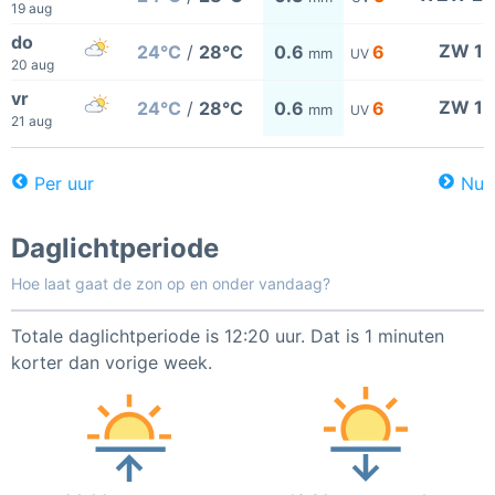
19 aug
do
ZW 1
24°C
/
28°C
0.6
6
mm
UV
20 aug
vr
ZW 1
24°C
/
28°C
0.6
6
mm
UV
21 aug
Per uur
Nu
Daglichtperiode
Hoe laat gaat de zon op en onder vandaag?
Totale daglichtperiode is 12:20 uur. Dat is 1 minuten
korter dan vorige week.