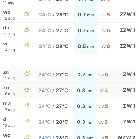
11 aug
wo
ZZW 1
24°C
/
28°C
0.7
5
mm
UV
12 aug
do
ZZW 1
24°C
/
27°C
0.7
6
mm
UV
13 aug
vr
ZZW 1
24°C
/
28°C
0.5
6
mm
UV
14 aug
za
ZW 1
24°C
/
27°C
0.2
5
mm
UV
15 aug
zo
ZW 1
24°C
/
27°C
0.3
4
mm
UV
16 aug
ma
ZW 1
24°C
/
27°C
0.3
5
mm
UV
17 aug
di
ZW 1
24°C
/
28°C
0.3
6
mm
UV
18 aug
wo
WZW 2
24°C
/
28°C
0.3
5
mm
UV