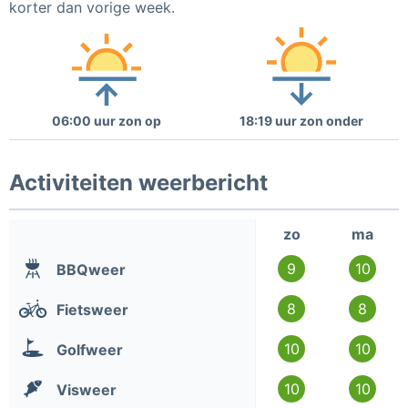
korter dan vorige week.
06:00 uur zon op
18:19 uur zon onder
Activiteiten weerbericht
zo
ma
9
10
BBQweer
8
8
Fietsweer
10
10
Golfweer
10
10
Visweer