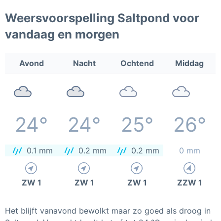
Weersvoorspelling Saltpond voor
vandaag en morgen
Avond
Nacht
Ochtend
Middag
24°
24°
25°
26°
0.1 mm
0.2 mm
0.2 mm
0 mm
ZW 1
ZW 1
ZW 1
ZZW 1
Het blijft vanavond bewolkt maar zo goed als droog in