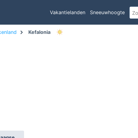
Vakantielanden
Sneeuwhoogte
kenland
Kefalonia
daagse