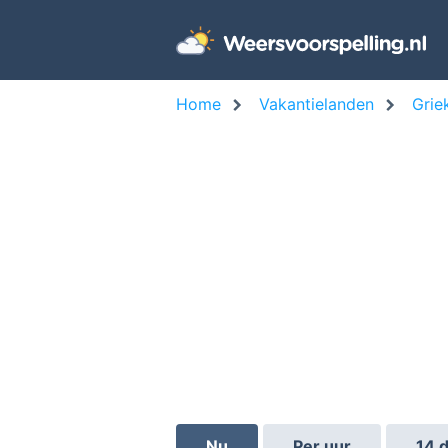
Home
Vakantielanden
Grie
Nu
Per uur
14 