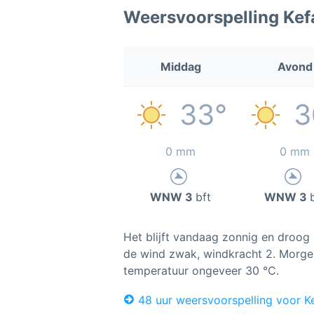
Weersvoorspelling Kef
Middag
Avond
33°
3
0 mm
0 mm
WNW 3
bft
WNW 3
Het blijft vandaag zonnig en droog i
de wind zwak, windkracht 2. Morge
temperatuur ongeveer 30 °C.
48 uur weersvoorspelling voor K