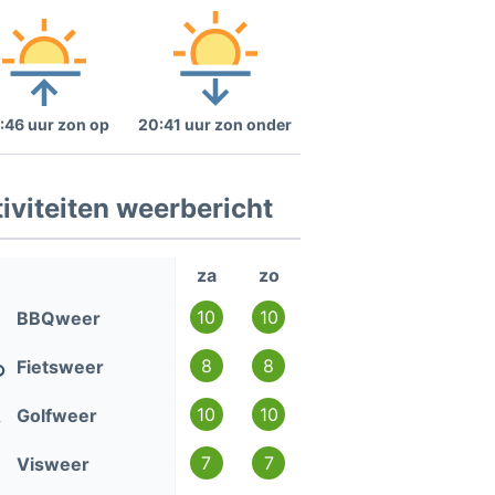
:46 uur zon op
20:41 uur zon onder
iviteiten weerbericht
za
zo
10
10
BBQweer
8
8
Fietsweer
10
10
Golfweer
7
7
Visweer