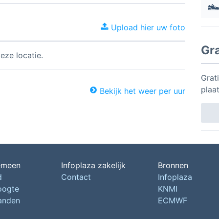
Upload hier uw foto
Gr
eze locatie.
Grati
plaa
Bekijk het weer per uur
emeen
Infoplaza zakelijk
Bronnen
d
Contact
Infoplaza
oogte
KNMI
landen
ECMWF