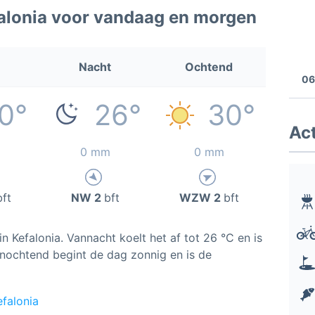
alonia voor vandaag en morgen
Nacht
Ochtend
06
0°
26°
30°
Act
0 mm
0 mm
bft
NW 2
bft
WZW 2
bft
n Kefalonia. Vannacht koelt het af tot 26 °C en is
nochtend begint de dag zonnig en is de
efalonia