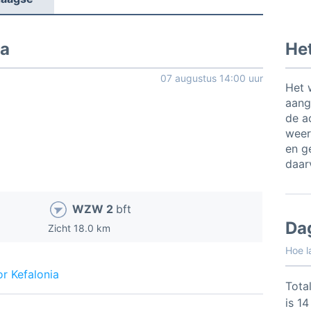
ia
Het
07 augustus 14:00 uur
Het 
aang
de a
weer
en ge
daar
WZW 2
bft
Da
Zicht 18.0 km
Hoe l
r Kefalonia
Total
is 1