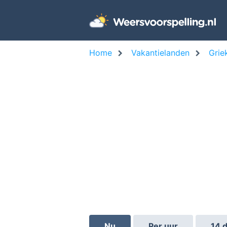
Home
Vakantielanden
Grie
Nu
Per uur
14 