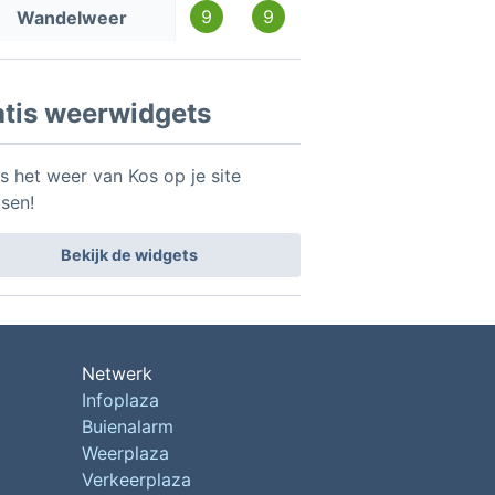
9
9
Wandelweer
atis weerwidgets
is het weer van Kos op je site
tsen!
Bekijk de widgets
Netwerk
Infoplaza
Buienalarm
Weerplaza
Verkeerplaza