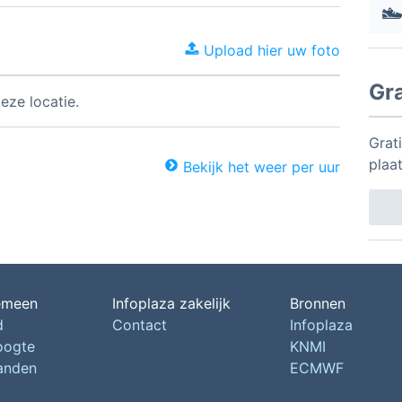
Upload hier uw foto
Gr
eze locatie.
Grat
plaa
Bekijk het weer per uur
emeen
Infoplaza zakelijk
Bronnen
d
Contact
Infoplaza
oogte
KNMI
landen
ECMWF