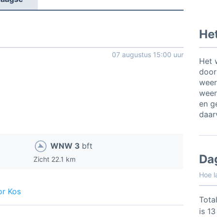
Het
07 augustus 15:00 uur
Het 
door
weer
weer
en ge
daar
WNW 3
bft
Da
Zicht 22.1 km
Hoe l
or Kos
Total
is 1