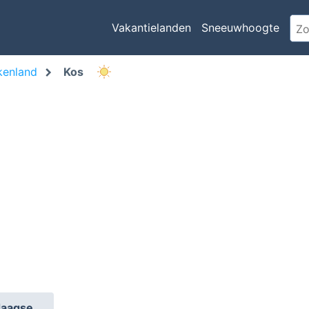
Vakantielanden
Sneeuwhoogte
kenland
Kos
daagse