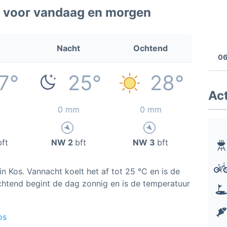
s voor vandaag en morgen
Nacht
Ochtend
06
7°
25°
28°
Act
0 mm
0 mm
bft
NW 2
bft
NW 3
bft
n Kos. Vannacht koelt het af tot 25 °C en is de
htend begint de dag zonnig en is de temperatuur
os