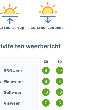
:21 uur zon op
20:12 uur zon onder
iviteiten weerbericht
za
zo
9
10
BBQweer
8
8
Fietsweer
10
10
Golfweer
7
8
Visweer