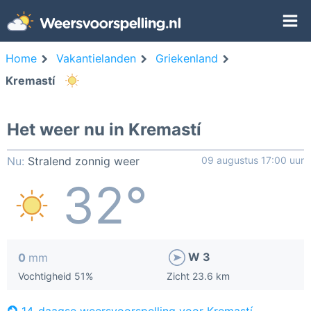
Home
Vakantielanden
Griekenland
Kremastí
Het weer nu in Kremastí
Nu:
Stralend zonnig weer
09 augustus 17:00 uur
32°
W 3
0
mm
Vochtigheid 51%
Zicht 23.6 km
14-daagse weersvoorspelling voor Kremastí