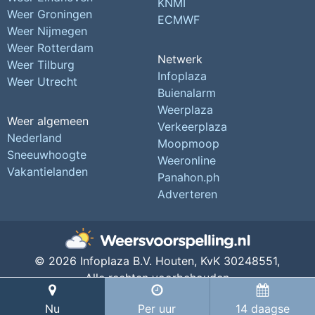
KNMI
Weer Groningen
ECMWF
Weer Nijmegen
Weer Rotterdam
Netwerk
Weer Tilburg
Infoplaza
Weer Utrecht
Buienalarm
Weerplaza
Weer algemeen
Verkeerplaza
Nederland
Moopmoop
Sneeuwhoogte
Weeronline
Vakantielanden
Panahon.ph
Adverteren
© 2026 Infoplaza B.V. Houten,
KvK 30248551,
Alle rechten voorbehouden
Privacy Instellingen
Nu
Per uur
14 daagse