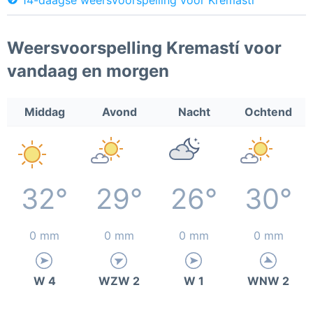
Weersvoorspelling Kremastí voor
vandaag en morgen
Middag
Avond
Nacht
Ochtend
32°
29°
26°
30°
0 mm
0 mm
0 mm
0 mm
W 4
WZW 2
W 1
WNW 2