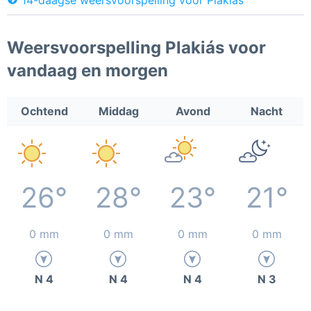
Weersvoorspelling Plakiás voor
vandaag en morgen
Ochtend
Middag
Avond
Nacht
26°
28°
23°
21°
0 mm
0 mm
0 mm
0 mm
N 4
N 4
N 4
N 3