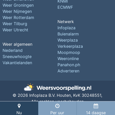
KNMI
Weer Groningen
ECMWF
Weer Nijmegen
Weer Rotterdam
Netwerk
Weer Tilburg
Infoplaza
Weer Utrecht
Buienalarm
Weerplaza
Weer algemeen
Verkeerplaza
Nederland
Moopmoop
Sneeuwhoogte
Weeronline
Vakantielanden
Panahon.ph
Adverteren
© 2026 Infoplaza B.V. Houten,
KvK 30248551,
Alle rechten voorbehouden
Privacy Instellingen
Nu
Per uur
14 daagse