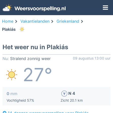
Home
Vakantielanden
Griekenland
Plakiás
Het weer nu in Plakiás
Nu:
Stralend zonnig weer
09 augustus 13:00 uur
27°
N 4
0
mm
Vochtigheid 57%
Zicht 20.1 km
14-daagse weersvoorspelling voor Plakiás