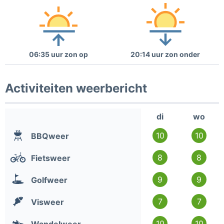
06:35 uur zon op
20:14 uur zon onder
Activiteiten weerbericht
di
wo
10
10
BBQweer
8
8
Fietsweer
9
9
Golfweer
7
7
Visweer
10
10