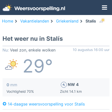
Home
Vakantielanden
Griekenland
Stalís
Het weer nu in Stalís
Nu:
Veel zon, enkele wolken
10 augustus 16:00 uur
29°
NW 4
0
mm
Vochtigheid 70%
Zicht 14.1 km
14-daagse weersvoorspelling voor Stalís