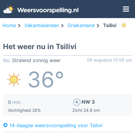
Home
Vakantielanden
Griekenland
Tsilivi
Het weer nu in Tsilivi
Nu:
Stralend zonnig weer
06 augustus 15:00 uur
36°
NW 3
0
mm
Vochtigheid 26%
Zicht 24.8 km
14-daagse weersvoorspelling voor Tsilivi