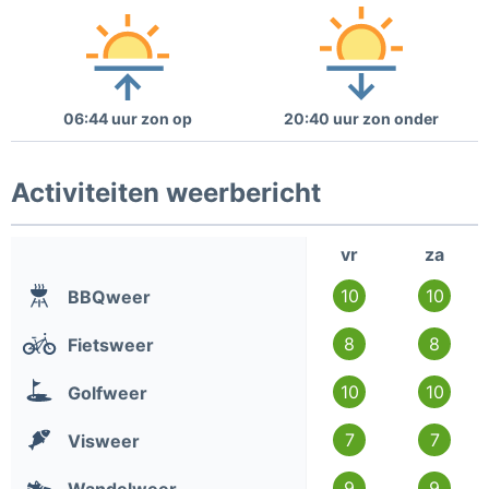
06:44 uur zon op
20:40 uur zon onder
Activiteiten weerbericht
vr
za
10
10
BBQweer
8
8
Fietsweer
10
10
Golfweer
7
7
Visweer
9
9