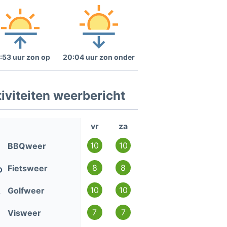
:53 uur zon op
20:04 uur zon onder
iviteiten weerbericht
vr
za
10
10
BBQweer
8
8
Fietsweer
10
10
Golfweer
7
7
Visweer