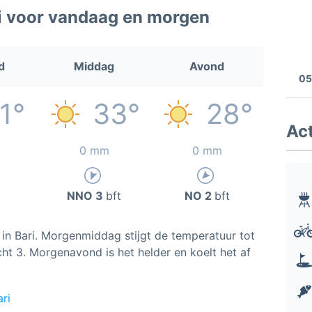
i voor vandaag en morgen
d
Middag
Avond
05
1°
33°
28°
Act
0 mm
0 mm
NNO 3
bft
NO 2
bft
n Bari. Morgenmiddag stijgt de temperatuur tot
ht 3. Morgenavond is het helder en koelt het af
ri