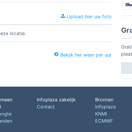
Upload hier uw foto
Gr
eze locatie.
Grati
plaa
Bekijk het weer per uur
emeen
Infoplaza zakelijk
Bronnen
d
Contact
Infoplaza
oogte
KNMI
landen
ECMWF