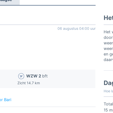
Het
06 augustus 04:00 uur
Het 
door
weer
weer
en ge
daar
WZW 2
bft
Da
Zicht 14.7 km
Hoe l
r Bari
Total
15 m