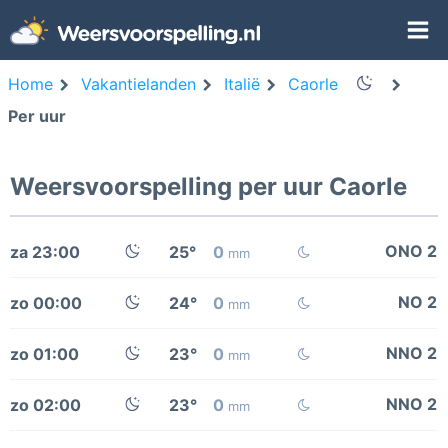
Home
Vakantielanden
Italië
Caorle
Per uur
Weersvoorspelling per uur Caorle
ONO 2
za 23:00
25°
0
mm
NO 2
zo 00:00
24°
0
mm
NNO 2
zo 01:00
23°
0
mm
NNO 2
zo 02:00
23°
0
mm