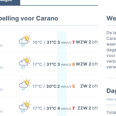
elling voor Carano
Wee
De l
Cara
WZW 2
bft
16°C
/
31°C
3
7
mm
UV
weer
on
dage
voor
verb
WZW 2
bft
17°C
/
31°C
3
6
mm
UV
verw
on
ZW 2
bft
17°C
/
30°C
2
5
mm
UV
on
Da
Hoe l
ZZW 2
bft
17°C
/
31°C
4
7
mm
UV
on
Total