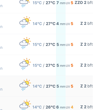
ZZO 2
bft
15°C
/
27°C
7
5
mm
UV
on
Z 2
bft
14°C
/
27°C
4
5
mm
UV
on
Z 2
bft
15°C
/
27°C
5
5
mm
UV
on
Z 2
bft
15°C
/
27°C
5
5
mm
UV
on
Z 2
bft
14°C
/
27°C
5
5
mm
UV
on
Z 2
bft
14°C
/
26°C
6
4
mm
UV