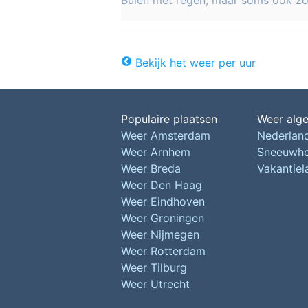
Buien met regen, maar soms ook z
Bekijk het weer per uur
Populaire plaatsen
Weer alg
Weer Amsterdam
Nederlan
Weer Arnhem
Sneeuwh
Weer Breda
Vakantie
Weer Den Haag
Weer Eindhoven
Weer Groningen
Weer Nijmegen
Weer Rotterdam
Weer Tilburg
Weer Utrecht