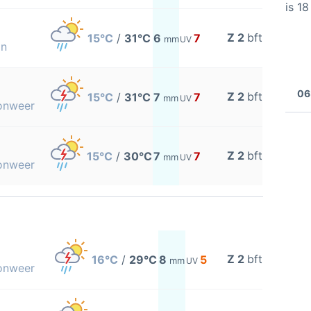
is 1
Z 2
bft
15°C
/
31°C
6
7
mm
UV
on
06
Z 2
bft
15°C
/
31°C
7
7
mm
UV
 onweer
Z 2
bft
15°C
/
30°C
7
7
mm
UV
 onweer
Z 2
bft
16°C
/
29°C
8
5
mm
UV
 onweer