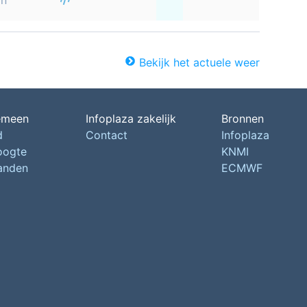
on
Bekijk het actuele weer
emeen
Infoplaza zakelijk
Bronnen
d
Contact
Infoplaza
oogte
KNMI
landen
ECMWF