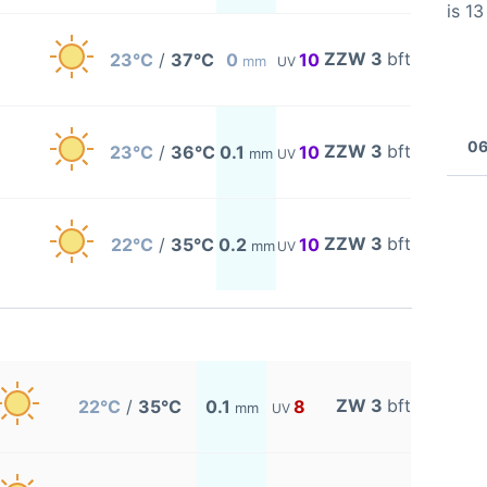
is 1
ZZW 3
bft
23°C
/
37°C
0
10
mm
UV
06
ZZW 3
bft
23°C
/
36°C
0.1
10
mm
UV
ZZW 3
bft
22°C
/
35°C
0.2
10
mm
UV
ZW 3
bft
22°C
/
35°C
0.1
8
mm
UV