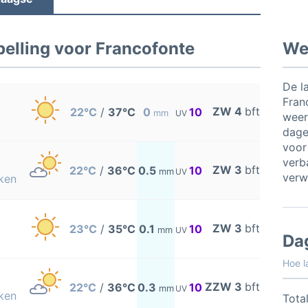
elling voor Francofonte
Wee
De l
Fran
ZW 4
bft
22°C
/
37°C
0
10
mm
UV
weer
dage
voor
verb
ZW 3
bft
22°C
/
36°C
0.5
10
mm
UV
verw
ken
ZW 3
bft
23°C
/
35°C
0.1
10
mm
UV
Da
Hoe l
ZZW 3
bft
22°C
/
36°C
0.3
10
mm
UV
ken
Total