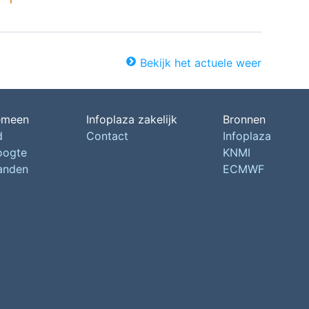
Bekijk het actuele weer
emeen
Infoplaza zakelijk
Bronnen
d
Contact
Infoplaza
oogte
KNMI
landen
ECMWF