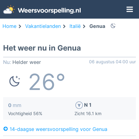
Home
Vakantielanden
Italië
Genua
Het weer nu in Genua
Nu:
Helder weer
06 augustus 04:00 uur
26°
N 1
0
mm
Vochtigheid 56%
Zicht 16.1 km
14-daagse weersvoorspelling voor Genua