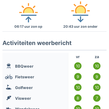
06:17 uur zon op
20:43 uur zon onder
Activiteiten weerbericht
vr
za
10
10
BBQweer
9
9
Fietsweer
10
10
Golfweer
8
7
Visweer
10
10